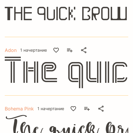
The quick brow
Adon
1 начертание
The qui
Bohema Pink
1 начертание
The quick bro