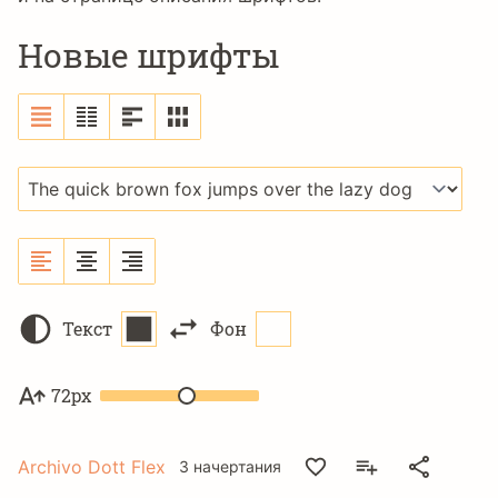
Новые шрифты
Текст
Фон
72px
Archivo Dott Flex
3 начертания