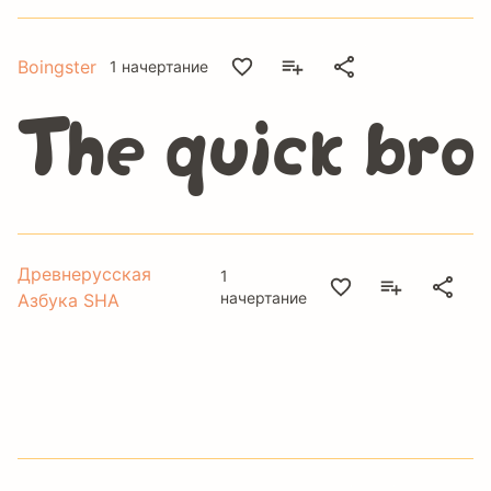
Boingster
1 начертание
The quick bro
Древнерусская
1
начертание
Азбука SHA
The quick brow