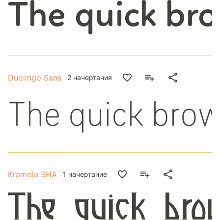
The quick bro
Duolingo Sans
2 начертания
The quick brow
Kramola SHA
1 начертание
The quick bro