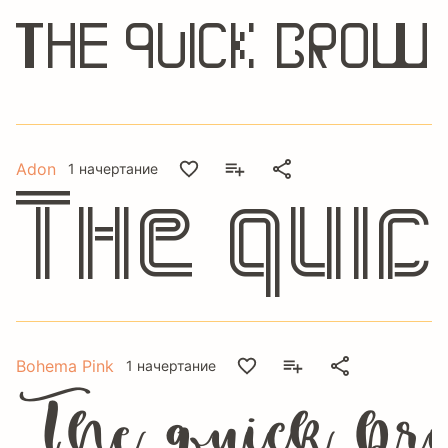
The quick brow
Adon
1 начертание
The qui
Bohema Pink
1 начертание
The quick bro