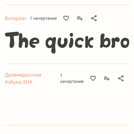
Boingster
1 начертание
The quick bro
Древнерусская
1
начертание
Азбука SHA
The quick brow