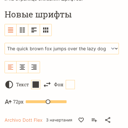
Новые шрифты
Текст
Фон
72px
Archivo Dott Flex
3 начертания