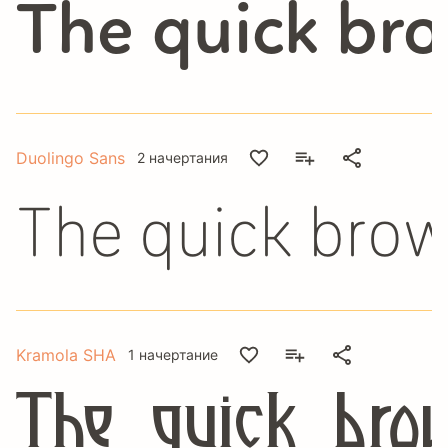
The quick bro
Duolingo Sans
2 начертания
The quick brow
Kramola SHA
1 начертание
The quick bro