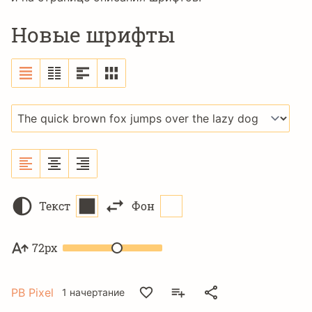
Новые шрифты
Текст
Фон
72px
PB Pixel
1 начертание