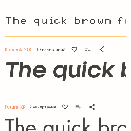
The quick brown fo
Kamerik 205
10 начертаний
The quick b
Futura XP
2 начертания
The quick bro