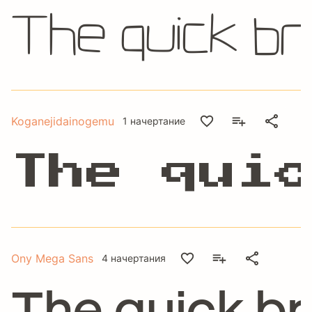
The quick b
Koganejidainogemu
1 начертание
The quic
Ony Mega Sans
4 начертания
The quick br