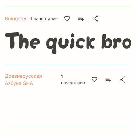
Boingster
1 начертание
The quick bro
Древнерусская
1
начертание
Азбука SHA
The quick brow