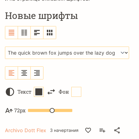
Новые шрифты
Текст
Фон
72px
Archivo Dott Flex
3 начертания