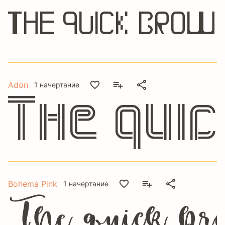
The quick brow
Adon
1 начертание
The qui
Bohema Pink
1 начертание
The quick bro