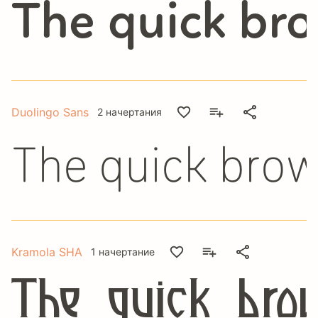
The quick bro
Duolingo Sans
2 начертания
The quick brow
Kramola SHA
1 начертание
The quick bro