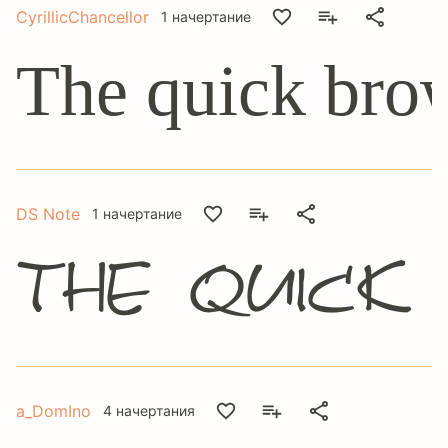
CyrillicChancellor
1 начертание
The quick brow
DS Note
1 начертание
The quick
a_DomIno
4 начертания