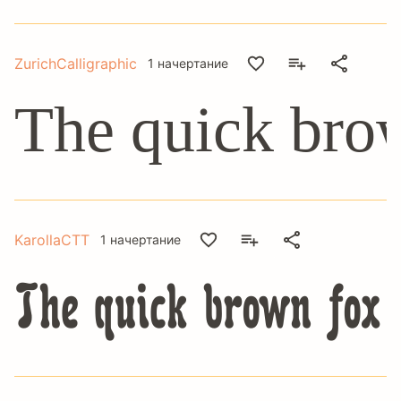
ZurichCalligraphic
1 начертание
The quick brow
KarollaCTT
1 начертание
The quick brown fox 