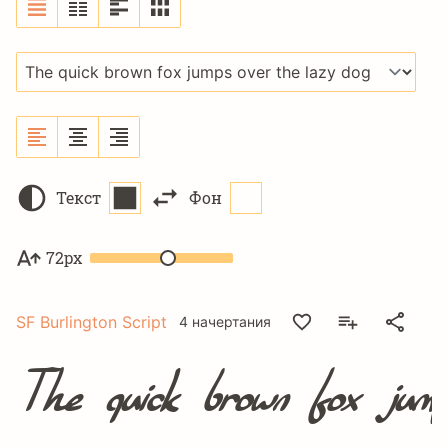
Текст
Фон
72px
SF Burlington Script
4 начертания
The quick brown fox jump