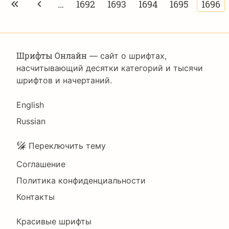
…
1692
1693
1694
1695
1696
Page
Page
Page
Page
Теку
стран
Шрифты Онлайн
— сайт о шрифтах,
насчитывающий десятки категорий и тысячи
шрифтов и начертаний.
Language
English
Russian
Подвал
Переключить тему
Соглашение
Политика конфиденциальности
Контакты
Footer
Красивые шрифты