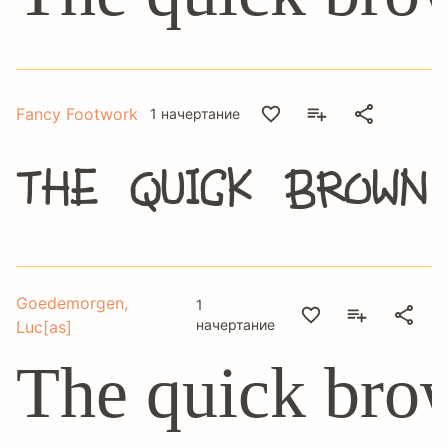
Fancy Footwork
1 начертание
The quick brown
Goedemorgen,
1
начертание
Luc[as]
The quick brow