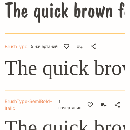
The quick brown fo
BrushType
5 начертаний
The quick brow
BrushType-SemiBold-
1
начертание
Italic
The quick brow