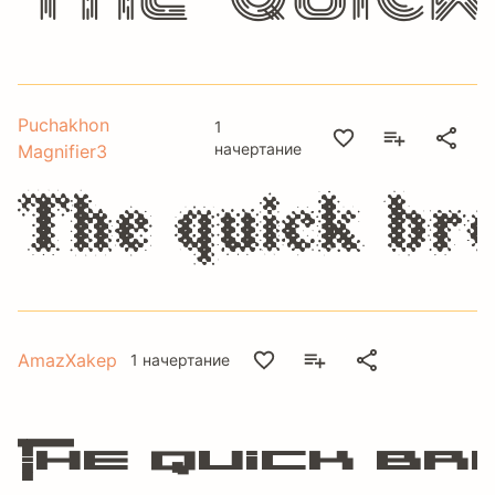
Puchakhon
1
начертание
Magnifier3
The quick br
AmazXakep
1 начертание
The quick b