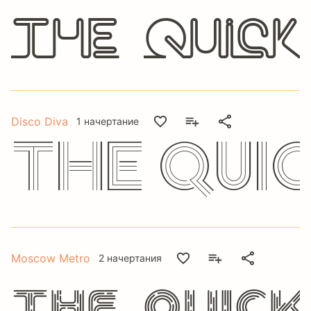
The quick
Disco Diva
1 начертание
The qui
Moscow Metro
2 начертания
The quic