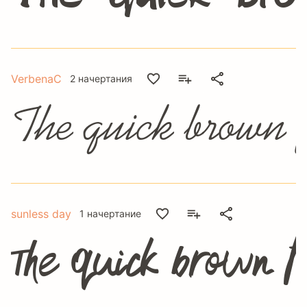
VerbenaC
2 начертания
The quick brown f
sunless day
1 начертание
The quick brown f