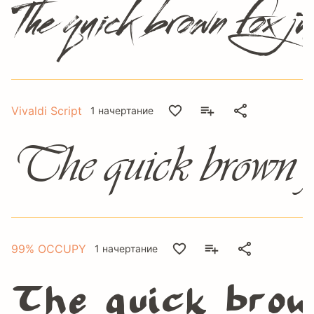
The quick brown fox j
Vivaldi Script
1 начертание
The quick brown fo
99% OCCUPY
1 начертание
The quick brow