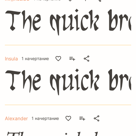
The quick br
Insula
1 начертание
The quick br
Alexander
1 начертание