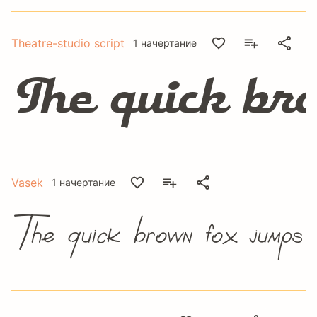
Theatre-studio script
1 начертание
The quick br
Vasek
1 начертание
The quick brown fox jumps 