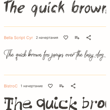
The quick brown
Bella Script Cyr
2 начертания
The quick brown fox jumps over the lazy dog
BistroC
1 начертание
The quick bro