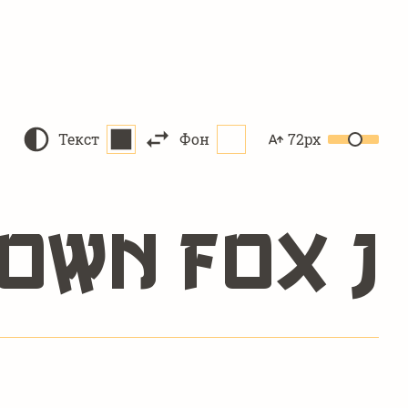
Текст
Фон
72px
rown fox j