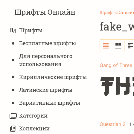
Шрифты Онлайн
Шрифты Онлай
fake_
ОСНОВНАЯ
Шрифты
НАВИГАЦИЯ
Бесплатные шрифты
Для персонального
использования
Gang of Three
Кириллические шрифты
Th
Латинские шрифты
Вариативныe шрифты
Категории
Questrian 2
1 
Коллекции