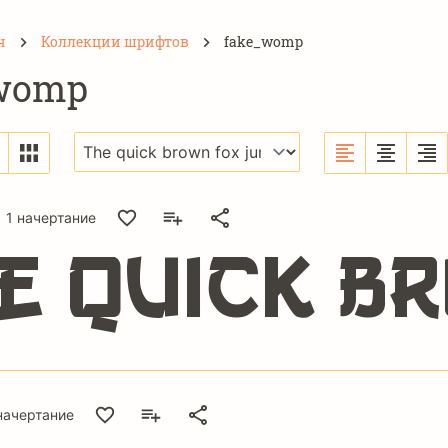
н
Коллекции шрифтов
fake_womp
womp
1 начертание
e quick b
начертание