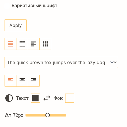
Вариативный шрифт
Текст
Фон
72px