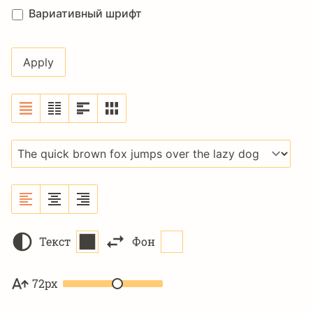
Вариативный шрифт
Текст
Фон
72px