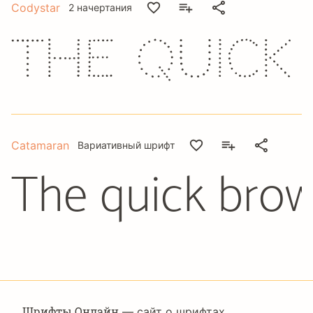
Codystar
2 начертания
The quick
Catamaran
Вариативный шрифт
The quick brow
Шрифты Онлайн
— сайт о шрифтах,