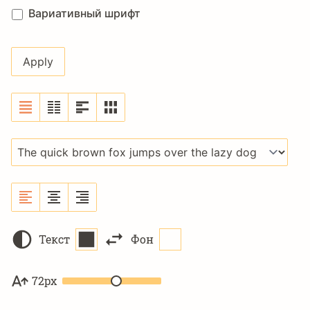
Вариативный шрифт
Текст
Фон
72px