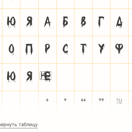
Ю
Я
а
б
в
г
д
о
п
р
с
т
у
ф
ю
я
ѐ
ё
ђ
ѓ
є
ў
џ
‘
’
“
”
™
вернуть таблицу