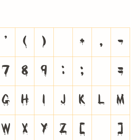
'
(
)
*
+
,
-
7
8
9
:
;
<
=
G
H
I
J
K
L
M
W
X
Y
Z
[
\
]