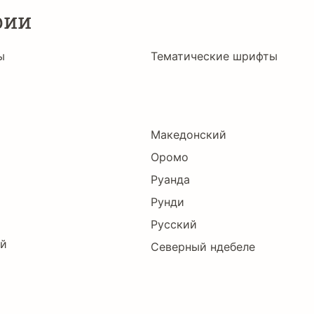
рии
ы
Тематические шрифты
Македонский
Оромо
Руанда
Рунди
Русский
ий
Северный ндебеле