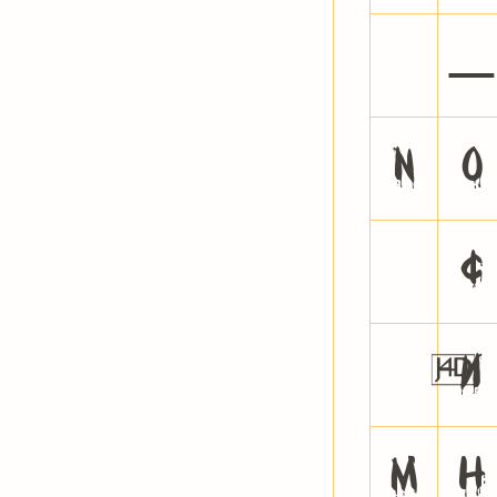
^
_
n
o
~
¢
Ќ
Ѝ
М
Н