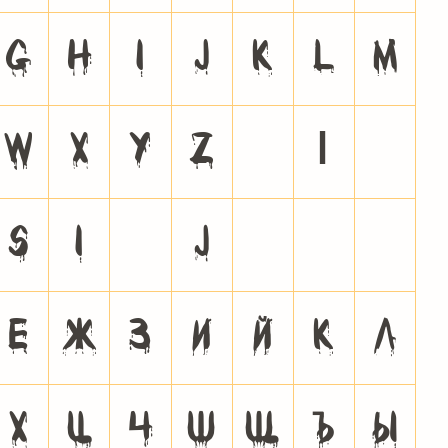
g
h
i
j
k
l
m
w
x
y
z
{
|
}
Ѕ
І
Ї
Ј
Љ
Њ
Ћ
Е
Ж
З
И
Й
К
Л
Х
Ц
Ч
Ш
Щ
Ъ
Ы