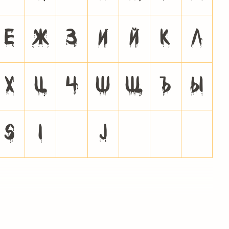
е
ж
з
и
й
к
л
х
ц
ч
ш
щ
ъ
ы
ѕ
і
ї
ј
љ
њ
ћ