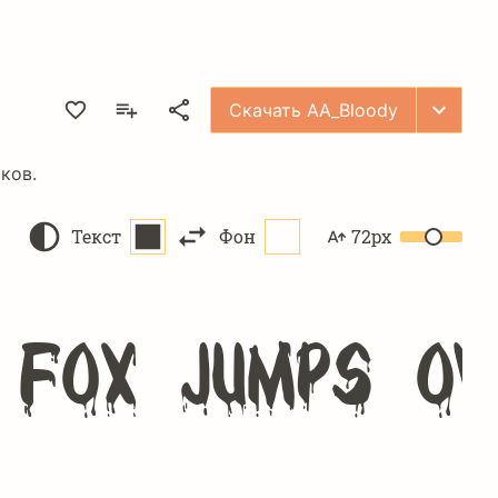
Скачать AA_Bloody
ков.
Текст
Фон
72px
 fox jumps o