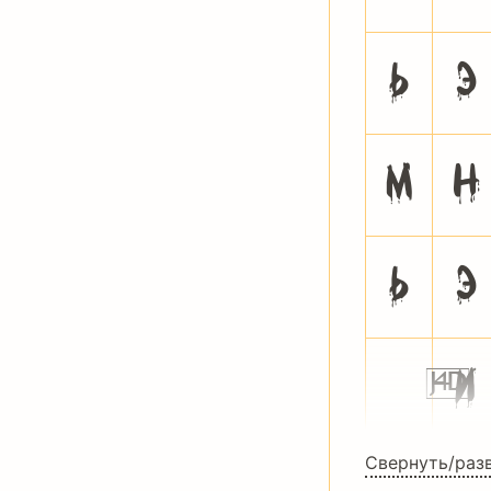
Ь
Э
м
н
ь
э
ќ
ѝ
Свернуть/раз