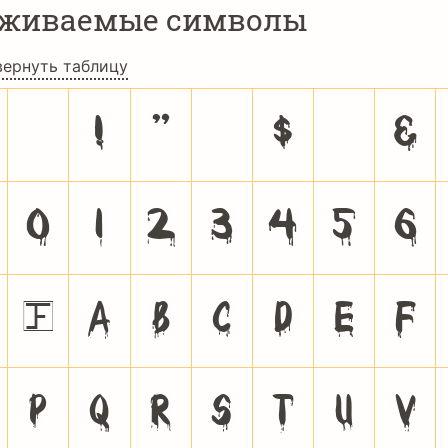
рживаемые символы
вернуть таблицу
!
"
#
$
%
&
0
1
2
3
4
5
6
@
A
B
C
D
E
F
P
Q
R
S
T
U
V