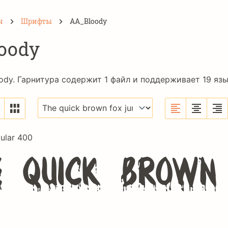
н
Шрифты
AA_Bloody
oody
dy. Гарнитура содержит 1 файл и поддерживает 19 язы
ular 400
 quick brown