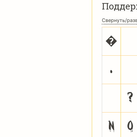
Подде
Свернуть/раз
�
.
/
>
?
N
O