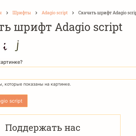
н
Шрифты
Adagio script
Скачать шрифт Adagio scri
ть шрифт Adagio script
картинке?
, которые показаны на картинке.
Поддержать нас