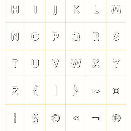
h
i
j
k
l
m
n
o
p
q
r
s
t
u
v
w
x
y
z
{
|
}
~
¤
¦
§
©
«
¬
®