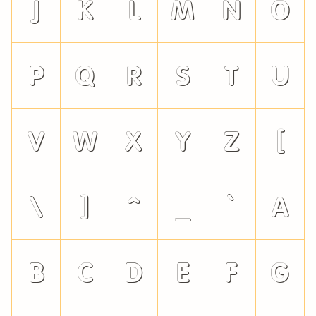
J
K
L
M
N
O
P
Q
R
S
T
U
V
W
X
Y
Z
[
\
]
^
_
`
a
b
c
d
e
f
g