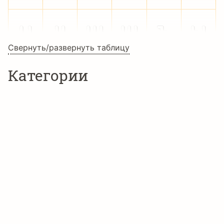
Ц
Ч
Ш
Щ
Ъ
Ы
Свернуть/развернуть таблицу
Категории
Ь
Э
Ю
Я
а
б
3D шрифты
Техно шрифты
в
г
д
е
ж
з
Языки
и
й
к
л
м
н
Английский
Болгарский
Зулу
о
п
р
с
т
у
Индонезийский