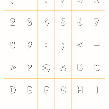
2
3
4
5
6
7
8
9
:
;
<
=
>
?
@
A
B
C
D
E
F
G
H
I