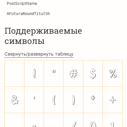
PostScriptName
AFuturaRoundTitulSh
Поддерживаемые
символы
Свернуть/развернуть таблицу
!
"
#
$
%
&
'
(
)
*
+
,
-
.
/
0
1