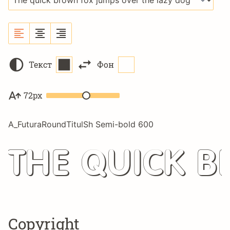
Текст
Фон
72px
A_FuturaRoundTitulSh Semi-bold 600
The quick b
Copyright