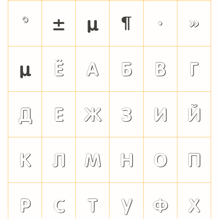
°
±
µ
¶
·
»
μ
Ё
А
Б
В
Г
Д
Е
Ж
З
И
Й
К
Л
М
Н
О
П
Р
С
Т
У
Ф
Х