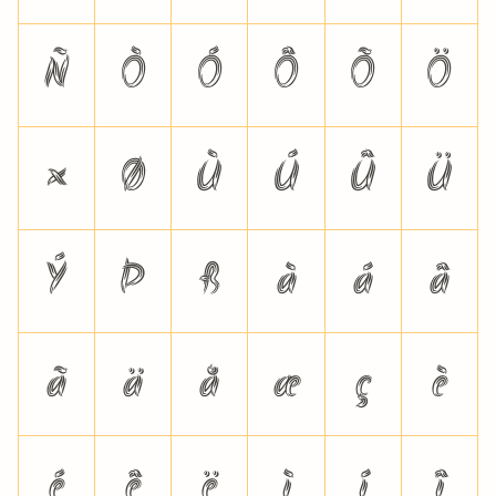
Ñ
Ò
Ó
Ô
Õ
Ö
×
Ø
Ù
Ú
Û
Ü
Ý
Þ
ß
à
á
â
ã
ä
å
æ
ç
è
é
ê
ë
ì
í
î