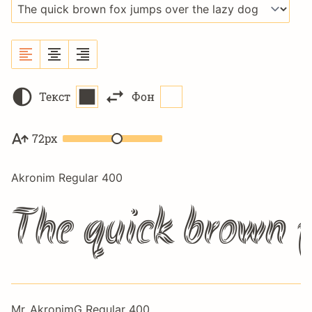
Текст
Фон
72px
Akronim Regular 400
The quick brown f
Mr_AkronimG Regular 400