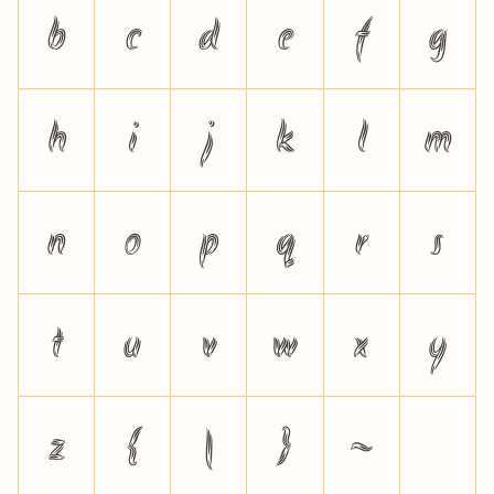
b
c
d
e
f
g
h
i
j
k
l
m
n
o
p
q
r
s
t
u
v
w
x
y
z
{
|
}
~