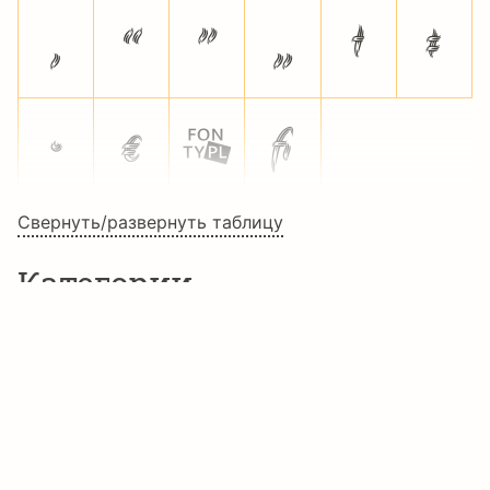
‚
“
”
„
†
‡
•
€
™
ﬁ
Свернуть/развернуть таблицу
Категории
Декоративные шрифты
Дизайнерские шрифты
Художественные шрифты
Праздничные шрифты
Хэллоуин шрифты