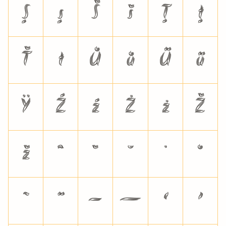
Ş
ş
Š
š
Ţ
ţ
Ť
ť
Ů
ů
Ű
ű
Ÿ
Ź
ź
Ż
ż
Ž
ž
ˆ
ˇ
˘
˙
˚
˜
˝
–
—
‘
’