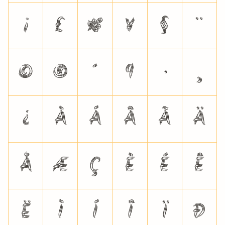
¡
£
¤
¥
§
¨
©
®
´
¶
·
¸
¿
À
Á
Â
Ã
Ä
Å
Æ
Ç
È
É
Ê
Ë
Ì
Í
Î
Ï
Ð