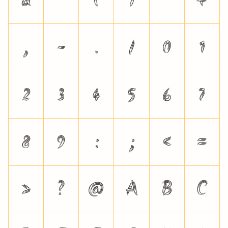
,
-
.
/
0
1
2
3
4
5
6
7
8
9
:
;
<
=
>
?
@
A
B
C