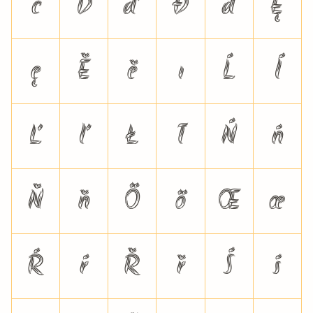
č
Ď
ď
Đ
đ
Ę
ę
Ě
ě
ı
Ĺ
ĺ
Ľ
ľ
Ł
ł
Ń
ń
Ň
ň
Ő
ő
Œ
œ
Ŕ
ŕ
Ř
ř
Ś
ś