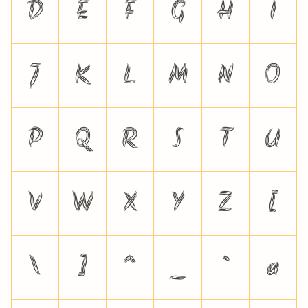
D
E
F
G
H
I
J
K
L
M
N
O
P
Q
R
S
T
U
V
W
X
Y
Z
[
\
]
^
_
`
a