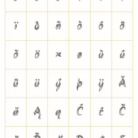
ï
ð
ñ
ò
ó
ô
õ
ö
÷
ø
ù
ú
û
ü
ý
þ
ÿ
Ă
ă
Ą
ą
Ć
ć
Č