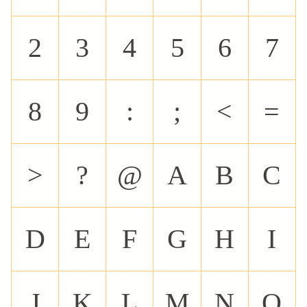
2
3
4
5
6
7
8
9
:
;
<
=
>
?
@
A
B
C
D
E
F
G
H
I
J
K
L
M
N
O