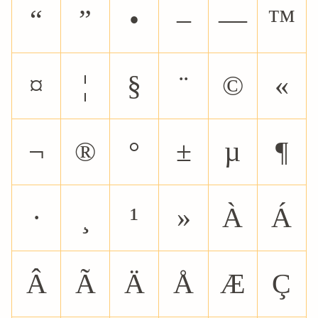
“
”
•
–
—
™
¤
¦
§
¨
©
«
¬
®
°
±
µ
¶
·
¸
¹
»
À
Á
Â
Ã
Ä
Å
Æ
Ç