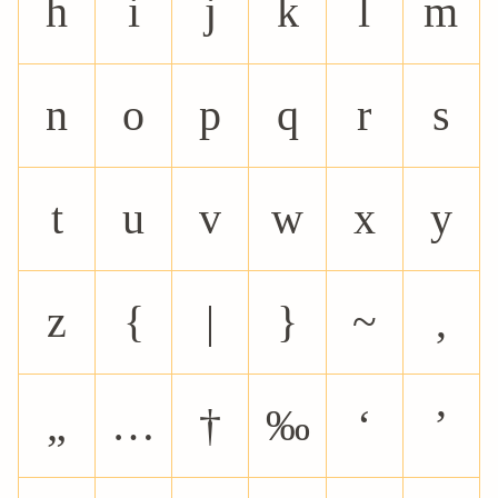
h
i
j
k
l
m
n
o
p
q
r
s
t
u
v
w
x
y
z
{
|
}
~
‚
„
…
†
‰
‘
’