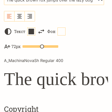
Текст
Фон
72px
A_MachinaNovaSh Regular 400
The quick brow
Copyright