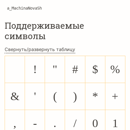
a_MachinaNovaSh
Поддерживаемые
символы
Свернуть/развернуть таблицу
!
"
#
$
%
&
'
(
)
*
+
,
-
.
/
0
1