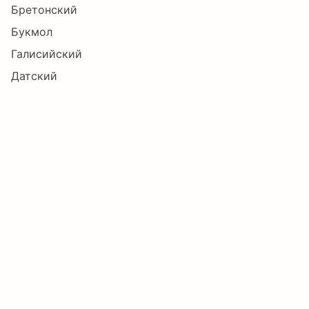
Бретонский
Букмол
Г
Д
Е
Ж
З
И
Галисийский
Датский
Зулу
Й
К
Л
М
Н
О
Индонезийский
Ирландский
Исландский
П
Р
С
Т
У
Ф
Испанский
Итальянский
Каталанский
Х
Ц
Ч
Ш
Щ
Ъ
Кечуанский
Корнский
Люксембургский