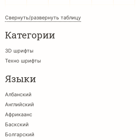
æ
ç
è
é
ê
ë
Свернуть/развернуть таблицу
Категории
ì
í
î
ï
ð
ñ
3D шрифты
Техно шрифты
ò
ó
ô
õ
ö
÷
Языки
Албанский
ø
ù
ú
û
ü
ý
Английский
Африкаанс
Баскский
þ
ÿ
Ё
А
Б
В
Болгарский