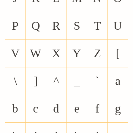
P
Q
R
S
T
U
V
W
X
Y
Z
[
\
]
^
_
`
a
b
c
d
e
f
g