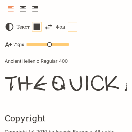
Текст
Фон
72px
AncientHellenic Regular 400
The quick
Copyright
Copyright (c) 2010 by Ioannis Barounis. All rights