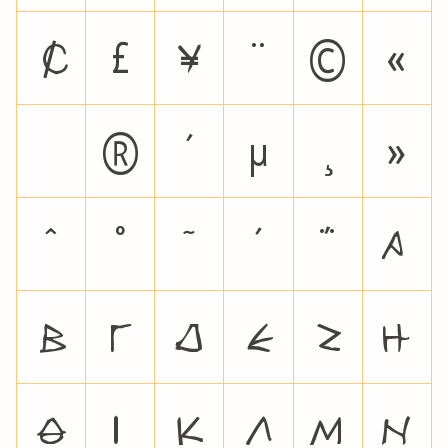
¢
£
¥
¨
©
«
®
´
µ
¸
»
ˆ
˚
˜
΄
΅
Α
Β
Γ
Δ
Ε
Ζ
Η
Θ
Ι
Κ
Λ
Μ
Ν