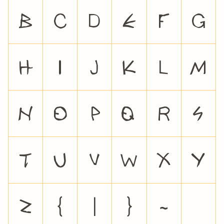
b
c
d
e
f
g
h
i
j
k
l
m
n
o
p
q
r
s
t
u
v
w
x
y
z
{
|
}
~