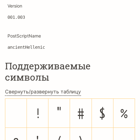
Version
001.003
PostScriptName
ancientHellenic
Поддерживаемые
символы
Свернуть/развернуть таблицу
!
"
#
$
%