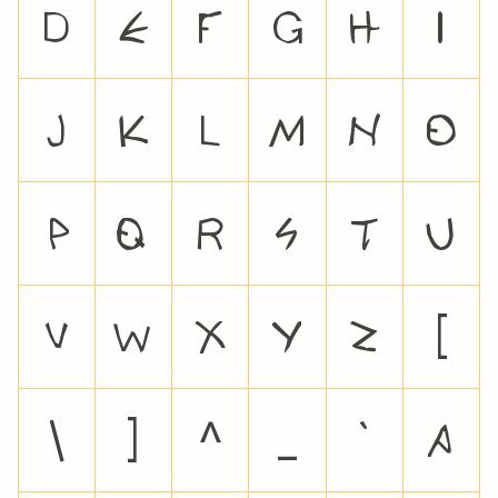
D
E
F
G
H
I
J
K
L
M
N
O
P
Q
R
S
T
U
V
W
X
Y
Z
[
\
]
^
_
`
a