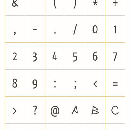
&
'
(
)
*
+
,
-
.
/
0
1
2
3
4
5
6
7
8
9
:
;
<
=
>
?
@
A
B
C