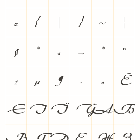
z
{
|
}
~
¦
§
©
«
¬
®
°
±
µ
¶
·
»
Ё
Є
І
Ї
Ў
А
Б
В
Г
Д
Е
Ж
З