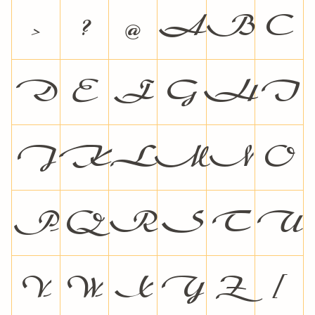
>
?
@
A
B
C
D
E
F
G
H
I
J
K
L
M
N
O
P
Q
R
S
T
U
V
W
X
Y
Z
[