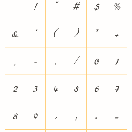
!
"
#
$
%
&
'
(
)
*
+
,
-
.
/
0
1
2
3
4
5
6
7
8
9
:
;
<
=