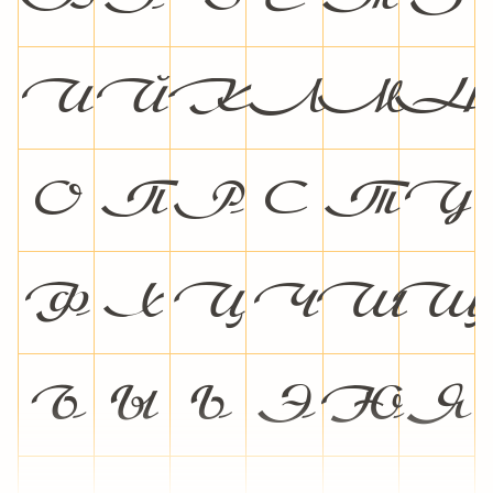
И
Й
К
Л
М
Н
О
П
Р
С
Т
У
Ф
Х
Ц
Ч
Ш
Щ
Ъ
Ы
Ь
Э
Ю
Я