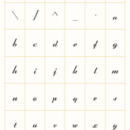
\
]
^
_
`
a
b
c
d
e
f
g
h
i
j
k
l
m
n
o
p
q
r
s
t
u
v
w
x
y