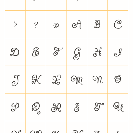
>
?
@
A
B
C
D
E
F
G
H
I
J
K
L
M
N
O
P
Q
R
S
T
U