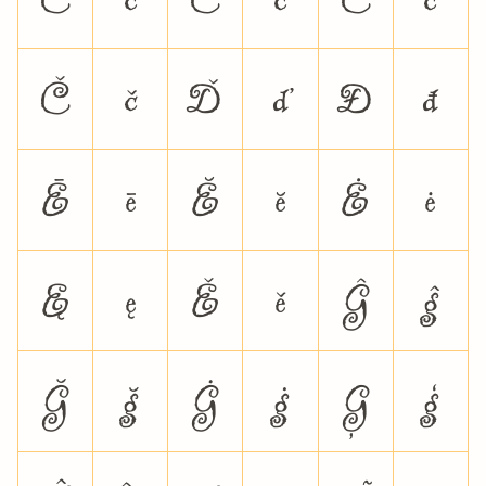
Č
č
Ď
ď
Đ
đ
Ē
ē
Ĕ
ĕ
Ė
ė
Ę
ę
Ě
ě
Ĝ
ĝ
Ğ
ğ
Ġ
ġ
Ģ
ģ