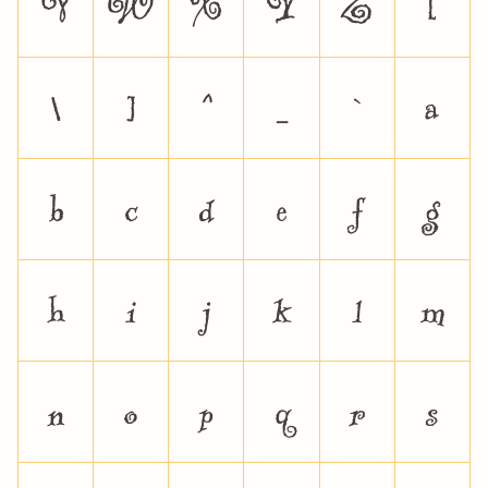
V
W
X
Y
Z
[
\
]
^
_
`
a
b
c
d
e
f
g
h
i
j
k
l
m
n
o
p
q
r
s