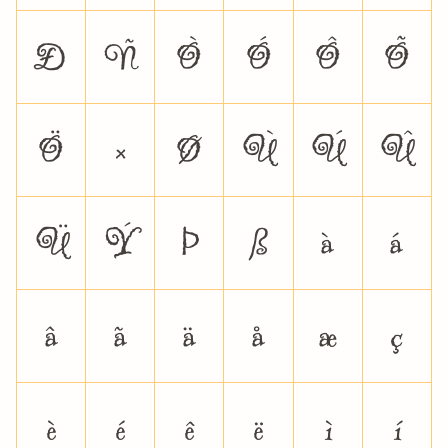
Ð
Ñ
Ò
Ó
Ô
Õ
Ö
×
Ø
Ù
Ú
Û
Ü
Ý
Þ
ß
à
á
â
ã
ä
å
æ
ç
è
é
ê
ë
ì
í