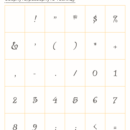
!
"
#
$
%
&
'
(
)
*
+
,
-
.
/
0
1
2
3
4
5
6
7
8
9
:
;
<
=