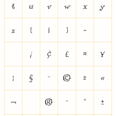
t
u
v
w
x
y
z
{
|
}
~
¡
¢
£
¤
¥
¦
§
¨
©
ª
«
¬
®
¯
°
±