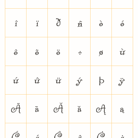
î
ï
ð
ñ
ò
ó
ô
õ
ö
÷
ø
ù
ú
û
ü
ý
þ
ÿ
Ā
ā
Ă
ă
Ą
ą
Ć
ć
Ĉ
ĉ
Ċ
ċ