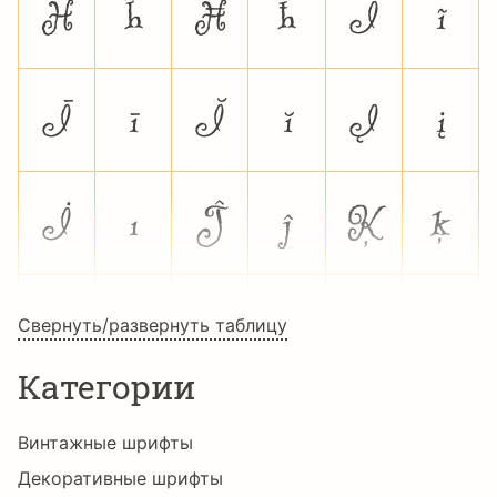
Ĥ
ĥ
Ħ
ħ
Ĩ
ĩ
Ī
ī
Ĭ
ĭ
Į
į
İ
ı
Ĵ
ĵ
Ķ
ķ
ĸ
Ĺ
ĺ
Ļ
ļ
Ľ
Свернуть/развернуть таблицу
Категории
ľ
Ŀ
ŀ
Ł
ł
Ń
Винтажные шрифты
Декоративные шрифты