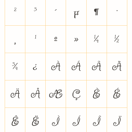
²
³
´
µ
¶
·
¸
¹
º
»
¼
½
¾
¿
À
Á
Â
Ã
Ä
Å
Æ
Ç
È
É
Ê
Ë
Ì
Í
Î
Ï