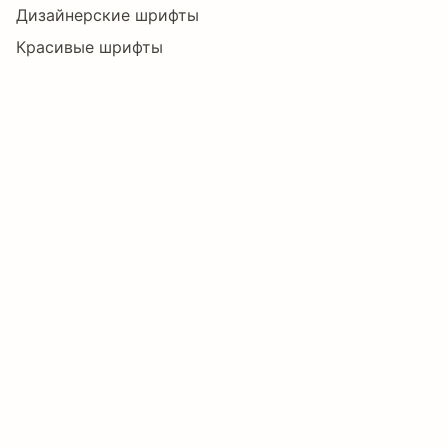
Дизайнерские шрифты
ń
Ņ
ņ
Ň
ň
Ŋ
Красивые шрифты
Художественные шрифты
Шрифты с завитушками
ŋ
Ō
ō
Ŏ
ŏ
Ő
Хэллоуин шрифты
Праздничные шрифты
ő
Œ
œ
Ŕ
ŕ
Ŗ
Instagram шрифты
Тематические шрифты
Сказочные шрифты
ŗ
Ř
ř
Ś
ś
Ŝ
Ужасы шрифты
Языки
ŝ
Ş
ş
Š
š
Ţ
Албанский
Английский