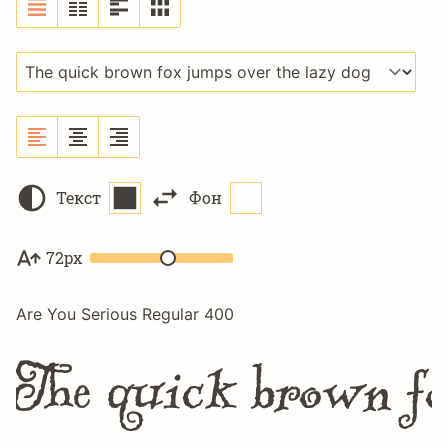
Текст
Фон
72px
Are You Serious Regular 400
The quick brown fo