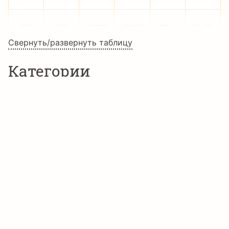
Ц
Ч
Ш
Щ
Ъ
Ы
Свернуть/развернуть таблицу
Категории
Ь
Э
Ю
Я
а
б
3D шрифты
Техно шрифты
в
г
д
е
ж
з
Языки
Английский
и
й
к
л
м
н
Болгарский
Зулу
о
п
р
с
т
у
Индонезийский