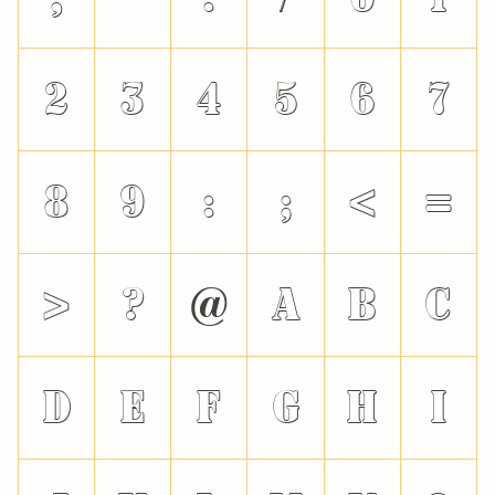
2
3
4
5
6
7
8
9
:
;
<
=
>
?
@
A
B
C
D
E
F
G
H
I