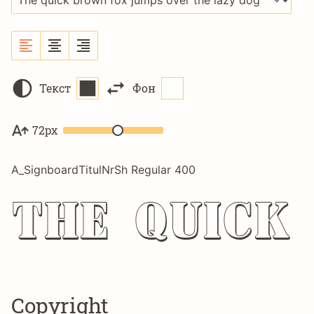
Текст
Фон
72px
A_SignboardTitulNrSh Regular 400
The quick
Copyright