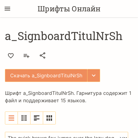
Шрифты Онлайн
a_SignboardTitulNrSh
Скачать a_SignboardTitulNrSh
Шрифт a_SignboardTitulNrSh. Гарнитура содержит 1
файл и поддерживает 15 языков.