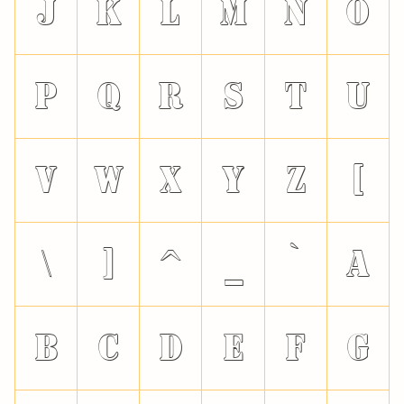
J
K
L
M
N
O
P
Q
R
S
T
U
V
W
X
Y
Z
[
\
]
^
_
`
a
b
c
d
e
f
g