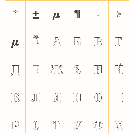
°
±
µ
¶
·
»
μ
Ё
А
Б
В
Г
Д
Е
Ж
З
И
Й
К
Л
М
Н
О
П
Р
С
Т
У
Ф
Х