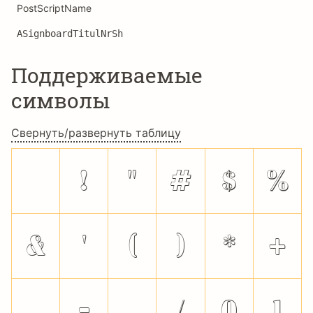
PostScriptName
ASignboardTitulNrSh
Поддерживаемые
символы
Свернуть/развернуть таблицу
!
"
#
$
%
&
'
(
)
*
+
,
-
.
/
0
1