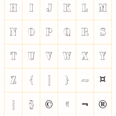
h
i
j
k
l
m
n
o
p
q
r
s
t
u
v
w
x
y
z
{
|
}
~
¤
¦
§
©
«
¬
®