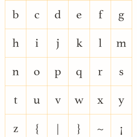
b
c
d
e
f
g
h
i
j
k
l
m
n
o
p
q
r
s
t
u
v
w
x
y
z
{
|
}
~
¡