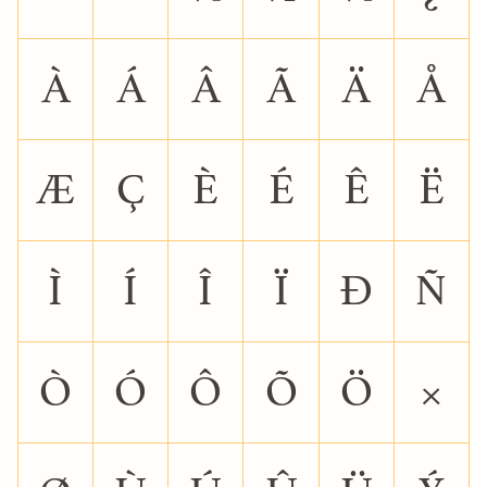
À
Á
Â
Ã
Ä
Å
Æ
Ç
È
É
Ê
Ë
Ì
Í
Î
Ï
Ð
Ñ
Ò
Ó
Ô
Õ
Ö
×