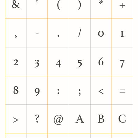
&
'
(
)
*
+
,
-
.
/
0
1
2
3
4
5
6
7
8
9
:
;
<
=
>
?
@
A
B
C