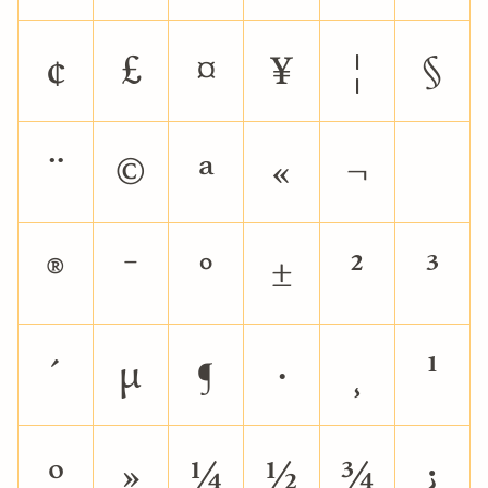
¢
£
¤
¥
¦
§
¨
©
ª
«
¬
®
¯
°
±
²
³
´
µ
¶
·
¸
¹
º
»
¼
½
¾
¿