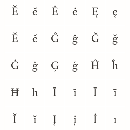
Ĕ
ĕ
Ė
ė
Ę
ę
Ě
ě
Ĝ
ĝ
Ğ
ğ
Ġ
ġ
Ģ
ģ
Ĥ
ĥ
Ħ
ħ
Ĩ
ĩ
Ī
ī
Ĭ
ĭ
Į
į
İ
ı