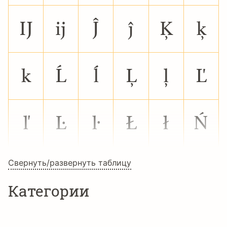
Ĳ
ĳ
Ĵ
ĵ
Ķ
ķ
ĸ
Ĺ
ĺ
Ļ
ļ
Ľ
ľ
Ŀ
ŀ
Ł
ł
Ń
Свернуть/развернуть таблицу
ń
Ņ
ņ
Ň
ň
ŉ
Категории
Ŋ
ŋ
Ō
ō
Ŏ
ŏ
Шрифты для текста