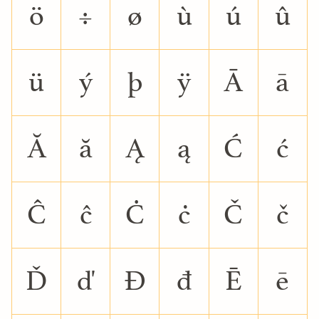
ö
÷
ø
ù
ú
û
ü
ý
þ
ÿ
Ā
ā
Ă
ă
Ą
ą
Ć
ć
Ĉ
ĉ
Ċ
ċ
Č
č
Ď
ď
Đ
đ
Ē
ē