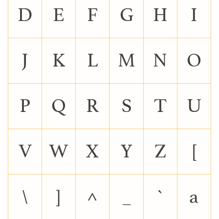
D
E
F
G
H
I
J
K
L
M
N
O
P
Q
R
S
T
U
V
W
X
Y
Z
[
\
]
^
_
`
a