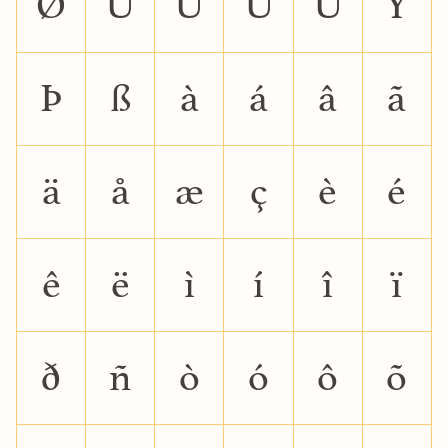
Ø
Ù
Ú
Û
Ü
Ý
Þ
ß
à
á
â
ã
ä
å
æ
ç
è
é
ê
ë
ì
í
î
ï
ð
ñ
ò
ó
ô
õ