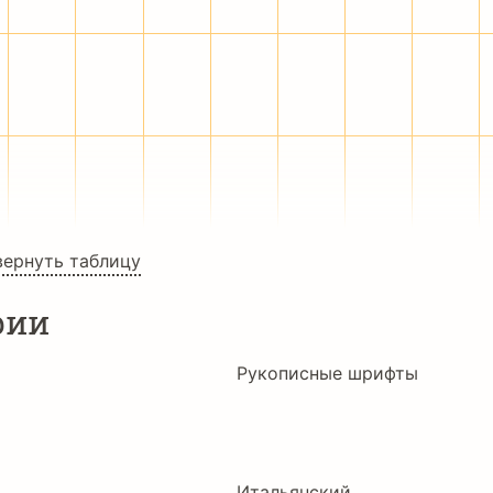
̊
̌
̧
–
—
‘
’
₣
₤
€
™
−
∕
∙
вернуть таблицу
рии
Рукописные шрифты
Итальянский