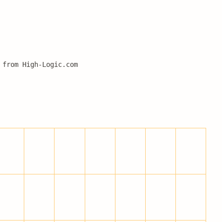
 from High-Logic.com
'
(
)
*
+
,
-
7
8
9
:
;
<
=