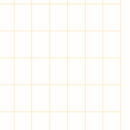
¾
¿
À
Á
Â
Ã
Ä
Î
Ï
Ð
Ñ
Ò
Ó
Ô
Þ
ß
à
á
â
ã
ä
î
ï
ð
ñ
ò
ó
ô
þ
ÿ
̀
́
̂
̃
̄