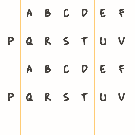
@
A
B
C
D
E
F
P
Q
R
S
T
U
V
`
a
b
c
d
e
f
p
q
r
s
t
u
v
¡
¢
£
¤
¥
¦
§