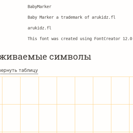
BabyMarker
Baby Marker a trademark of arukidz.fl
arukidz.fl
This font was created using FontCreator 12.0
рживаемые символы
вернуть таблицу
!
"
#
$
%
&
0
1
2
3
4
5
6