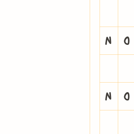
>
?
N
O
^
_
n
o
~