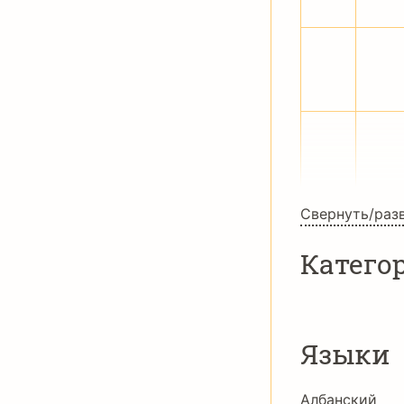
̇
̈
›
⁄
Свернуть/раз
Катего
Языки
Албанский