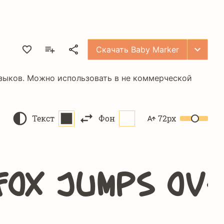
Скачать Baby Marker
языков. Можно использовать в не коммерческой
Текст
Фон
72px
fox jumps ov