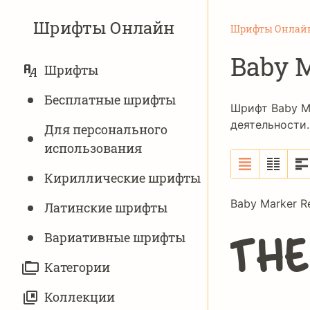
Шрифты Онлайн
Шрифты Онлай
Baby 
ОСНОВНАЯ
Шрифты
НАВИГАЦИЯ
Бесплатные шрифты
Шрифт Baby M
деятельности.
Для персонального
использования
Кириллические шрифты
Baby Marker R
Латинские шрифты
The
Вариативныe шрифты
Категории
Коллекции