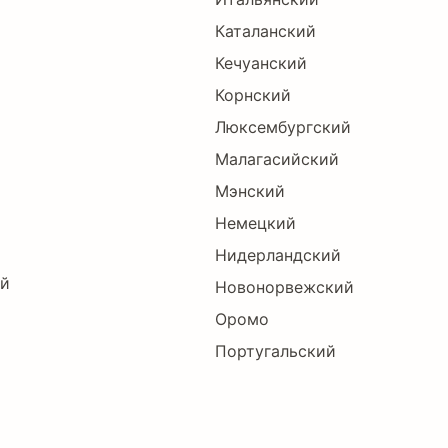
Каталанский
Кечуанский
Корнский
Люксембургский
Малагасийский
Мэнский
Немецкий
Нидерландский
ий
Новонорвежский
Оромо
Португальский