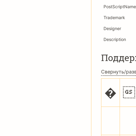
PostScriptName
Trademark
Designer
Description
Подде
Свернуть/раз
�

.
/