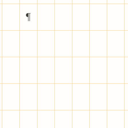
µ
¶
·
¸
»
¼
½
Ç
È
É
Ê
Ë
Ì
Í
×
Ø
Ù
Ú
Û
Ü
Ý
ç
è
é
ê
ë
ì
í
÷
ø
ù
ú
û
ü
ý