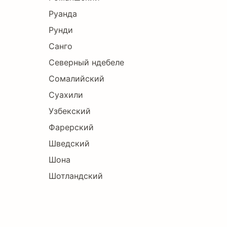
Руанда
Рунди
Санго
Северный ндебеле
Сомалийский
Суахили
Узбекский
Фарерский
Шведский
Шона
Шотландский