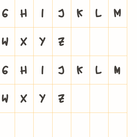
G
H
I
J
K
L
M
W
X
Y
Z
[
\
]
g
h
i
j
k
l
m
w
x
y
z
{
|
}
¨
©
«
®
¯
°