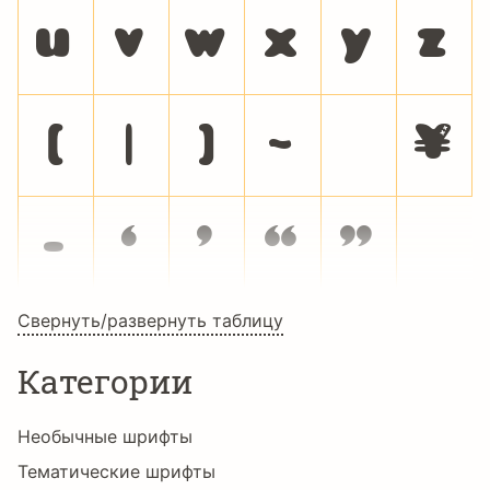
u
v
w
x
y
z
{
|
}
~
¥
‐
‘
’
“
”
Свернуть/развернуть таблицу
Категории
Необычные шрифты
Тематические шрифты