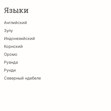
Языки
Английский
Зулу
Индонезийский
Корнский
Оромо
Руанда
Рунди
Северный ндебеле
Сомалийский
Суахили
Узбекский
Шона