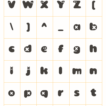
V
W
X
Y
Z
[
\
]
^
_
a
b
c
d
e
f
g
h
i
j
k
l
m
n
o
p
q
r
s
t