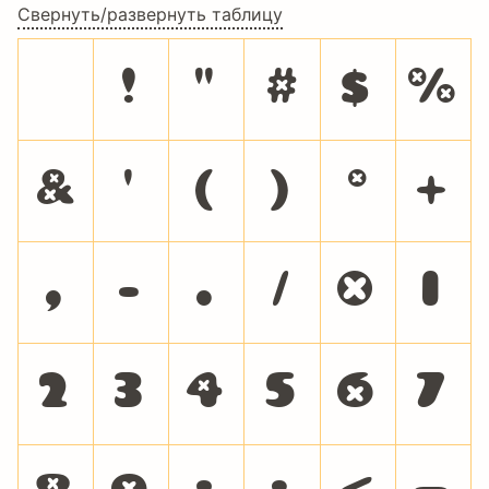
Свернуть/развернуть таблицу
!
"
#
$
%
&
'
(
)
*
+
,
-
.
/
0
1
2
3
4
5
6
7