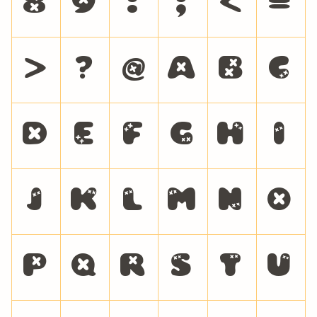
8
9
:
;
<
=
>
?
@
A
B
C
D
E
F
G
H
I
J
K
L
M
N
O
P
Q
R
S
T
U