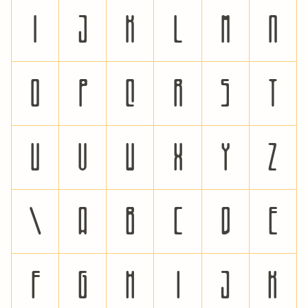
I
J
K
L
M
N
O
P
Q
R
S
T
U
V
W
X
Y
Z
\
a
b
c
d
e
f
g
h
i
j
k