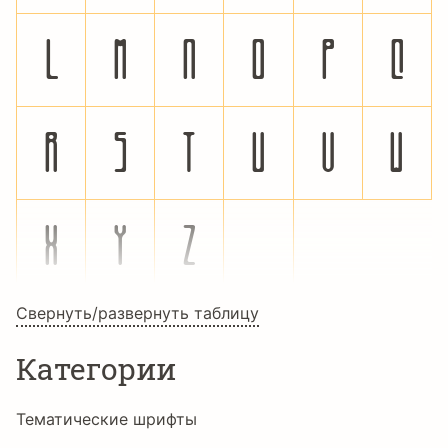
l
m
n
o
p
q
r
s
t
u
v
w
x
y
z
ÿ
Свернуть/развернуть таблицу
Категории
Тематические шрифты