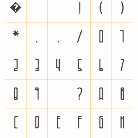
�
!
(
)
*
,
.
/
0
1
2
3
4
5
6
7
8
9
;
?
A
B
C
D
E
F
G
H