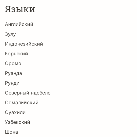
Языки
Английский
Зулу
Индонезийский
Корнский
Оромо
Руанда
Рунди
Северный ндебеле
Сомалийский
Суахили
Узбекский
Шона