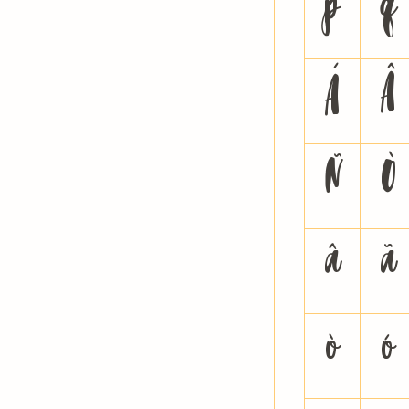
p
q
Á
Â
Ñ
Ò
â
ã
ò
ó