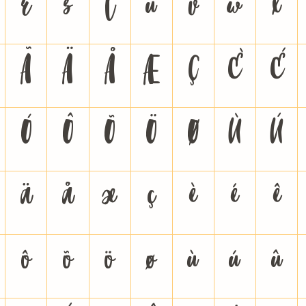
r
s
t
u
v
w
x
Ã
Ä
Å
Æ
Ç
È
É
Ó
Ô
Õ
Ö
Ø
Ù
Ú
ä
å
æ
ç
è
é
ê
ô
õ
ö
ø
ù
ú
û