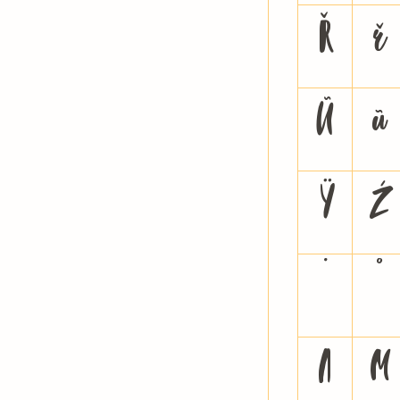
Ř
ř
Ũ
ũ
Ÿ
Ź
˙
˚
Л
М