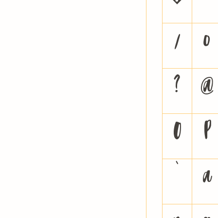
�
/
0
?
@
O
P
`
a