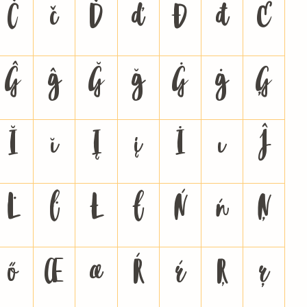
Č
č
Ď
ď
Đ
đ
Ē
Ĝ
ĝ
Ğ
ğ
Ġ
ġ
Ģ
Ĭ
ĭ
Į
į
İ
ı
Ĵ
Ŀ
ŀ
Ł
ł
Ń
ń
Ņ
ő
Œ
œ
Ŕ
ŕ
Ŗ
ŗ