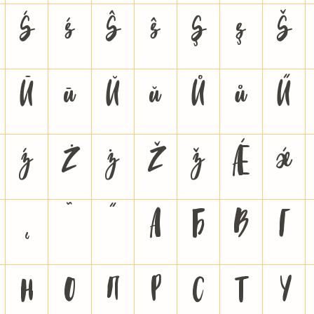
Ś
ś
Ŝ
ŝ
Ş
ş
Š
Ū
ū
Ŭ
ŭ
Ů
ů
Ű
ź
Ż
ż
Ž
ž
Ǽ
ǽ
˛
˜
˝
А
Б
В
Г
Н
О
П
Р
С
Т
У