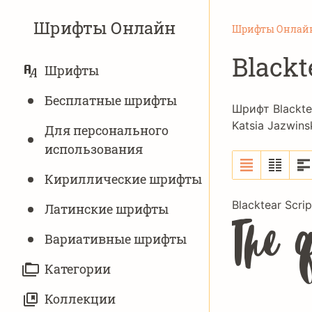
Шрифты Онлайн
Шрифты Онлай
Blackt
ОСНОВНАЯ
Шрифты
НАВИГАЦИЯ
Бесплатные шрифты
Шрифт Blackte
Katsia Jazwins
Для персонального
использования
Кириллические шрифты
Blacktear Scri
Латинские шрифты
The 
Вариативныe шрифты
Категории
Коллекции