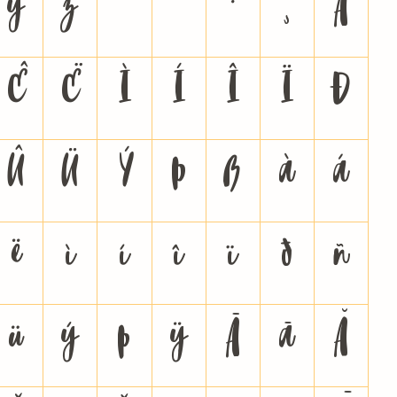
y
z
¨
´
·
¸
À
Ê
Ë
Ì
Í
Î
Ï
Ð
Û
Ü
Ý
Þ
ß
à
á
ë
ì
í
î
ï
ð
ñ
ü
ý
þ
ÿ
Ā
ā
Ă