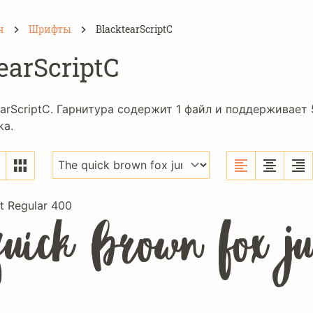
н
Шрифты
BlacktearScriptC
earScriptC
arScriptC. Гарнитура содержит 1 файл и поддерживает 5
ka
.
pt Regular 400
quick brown fox j