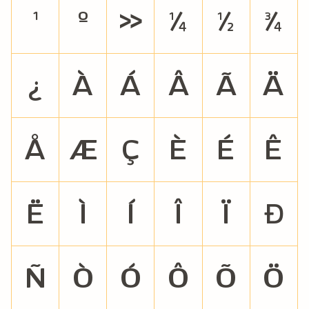
¹
º
»
¼
½
¾
¿
À
Á
Â
Ã
Ä
Å
Æ
Ç
È
É
Ê
Ë
Ì
Í
Î
Ï
Ð
Ñ
Ò
Ó
Ô
Õ
Ö