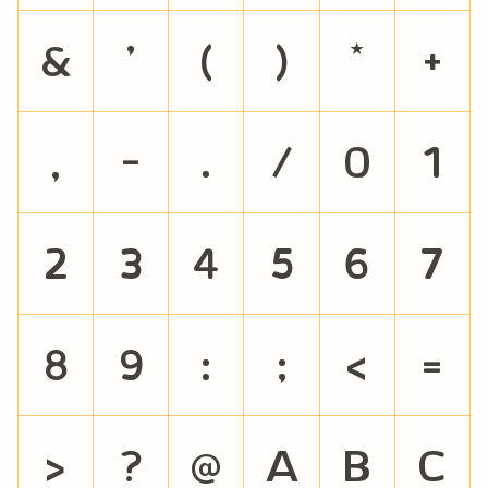
&
'
(
)
*
+
,
-
.
/
0
1
2
3
4
5
6
7
8
9
:
;
<
=
>
?
@
A
B
C