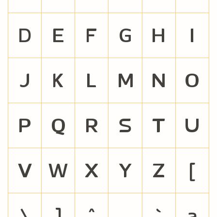
D
E
F
G
H
I
J
K
L
M
N
O
P
Q
R
S
T
U
V
W
X
Y
Z
[
\
]
^
_
`
a