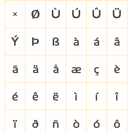
×
Ø
Ù
Ú
Û
Ü
Ý
Þ
ß
à
á
â
ã
ä
å
æ
ç
è
é
ê
ë
ì
í
î
ï
ð
ñ
ò
ó
ô