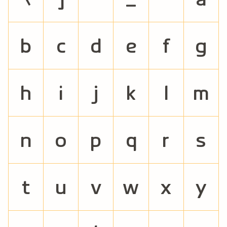
b
c
d
e
f
g
h
i
j
k
l
m
n
o
p
q
r
s
t
u
v
w
x
y