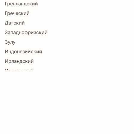
ī
Ĭ
ĭ
Į
į
İ
Гренландский
Греческий
Датский
ı
Ĳ
ĳ
Ĵ
ĵ
Ķ
Западнофризский
Зулу
Индонезийский
ķ
ĸ
Ĺ
ĺ
Ļ
ļ
Ирландский
Исландский
Испанский
Ľ
ľ
Ŀ
ŀ
Ł
ł
Итальянский
Каталанский
Кечуанский
Ń
ń
Ņ
ņ
Ň
ň
Кикуйю
Корнский