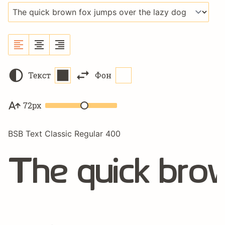
Текст
Фон
72px
BSB Text Classic Regular 400
The quick brow