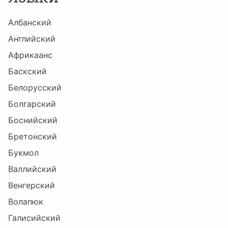
Албанский
ē
Ĕ
ĕ
Ė
ė
Ę
Английский
Африкаанс
Баскский
ę
Ě
ě
Ĝ
ĝ
Ğ
Белорусский
Болгарский
Боснийский
ğ
Ġ
ġ
Ģ
ģ
Ĥ
Бретонский
Букмол
Валлийский
ĥ
Ħ
ħ
Ĩ
ĩ
Ī
Венгерский
Волапюк
Галисийский