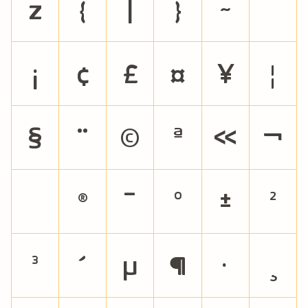
z
{
|
}
~
¡
¢
£
¤
¥
¦
§
¨
©
ª
«
¬
®
¯
°
±
²
³
´
µ
¶
·
¸