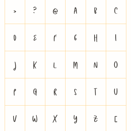
>
?
@
A
B
C
D
E
F
G
H
I
J
K
L
M
N
O
P
Q
R
S
T
U
V
W
X
Y
Z
[