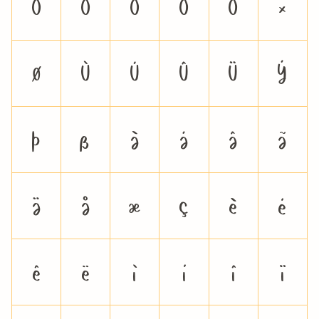
Ò
Ó
Ô
Õ
Ö
×
Ø
Ù
Ú
Û
Ü
Ý
Þ
ß
à
á
â
ã
ä
å
æ
ç
è
é
ê
ë
ì
í
î
ï