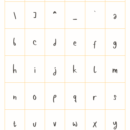
\
]
^
_
`
a
b
c
d
e
f
g
h
i
j
k
l
m
n
o
p
q
r
s
t
u
v
w
x
y