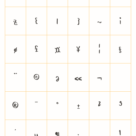
z
{
|
}
~
¡
¢
£
¤
¥
¦
§
¨
©
ª
«
¬
®
¯
°
±
²
³
´
µ
¶
·
¸
¹