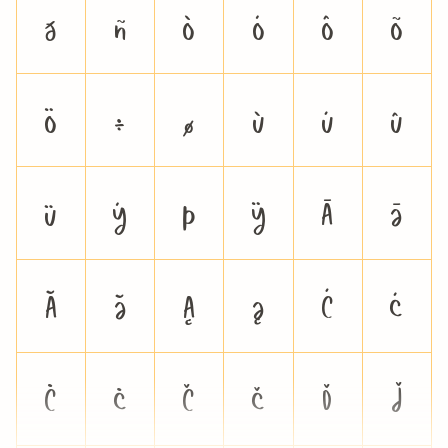
ð
ñ
ò
ó
ô
õ
ö
÷
ø
ù
ú
û
ü
ý
þ
ÿ
Ā
ā
Ă
ă
Ą
ą
Ć
ć
Ċ
ċ
Č
č
Ď
ď