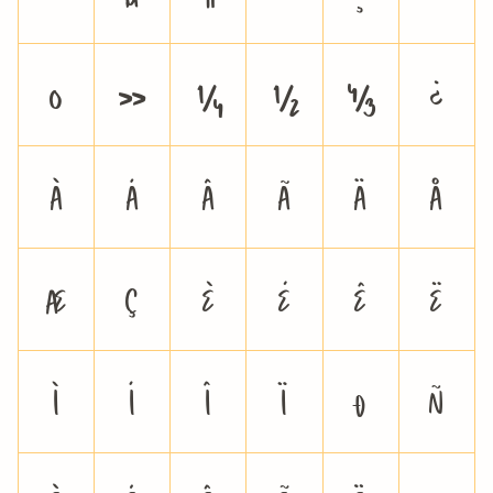
º
»
¼
½
¾
¿
À
Á
Â
Ã
Ä
Å
Æ
Ç
È
É
Ê
Ë
Ì
Í
Î
Ï
Ð
Ñ