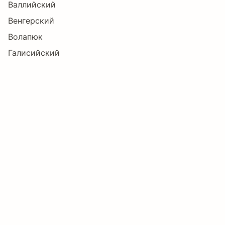
Валлийский
Венгерский
Ľ
ľ
Ł
ł
Ń
ń
Волапюк
Галисийский
Датский
Ņ
ņ
Ň
ň
Ŋ
ŋ
Западнофризский
Зулу
Индонезийский
Ō
ō
Ő
ő
Œ
œ
Ирландский
Исландский
Ŕ
ŕ
Ŗ
ŗ
Ř
ř
Испанский
Итальянский
Каталанский
Ś
ś
Ş
ş
Š
š
Кечуанский