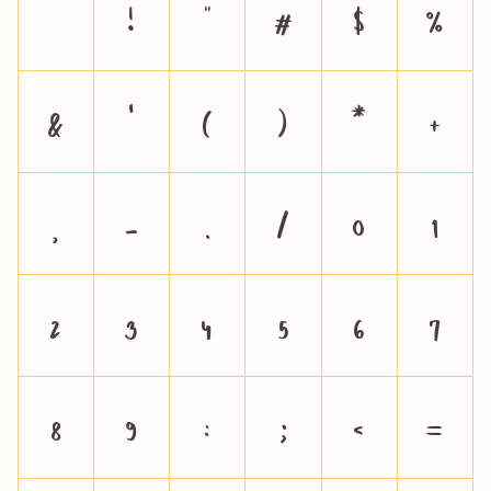
!
"
#
$
%
&
'
(
)
*
+
,
-
.
/
0
1
2
3
4
5
6
7
8
9
:
;
<
=