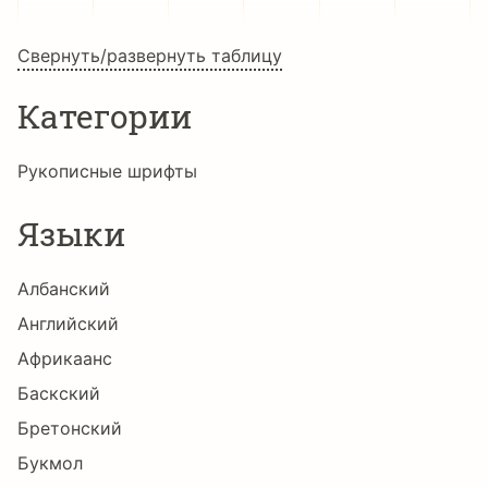
Đ
đ
Ē
ē
Ė
ė
Свернуть/развернуть таблицу
Категории
Ę
ę
Ě
ě
Ğ
ğ
Рукописные шрифты
Языки
Ġ
ġ
Ģ
ģ
Ħ
ħ
Албанский
Английский
Ī
ī
Į
į
İ
ı
Африкаанс
Баскский
Бретонский
Ķ
ķ
Ĺ
ĺ
Ļ
ļ
Букмол