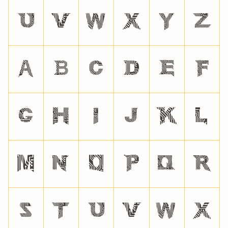
U
V
W
X
Y
Z
a
b
c
d
e
f
g
h
i
j
k
l
m
n
o
p
q
r
s
t
u
v
w
x