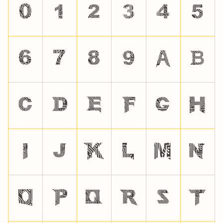
0
1
2
3
4
5
6
7
8
9
A
B
C
D
E
F
G
H
I
J
K
L
M
N
O
P
Q
R
S
T