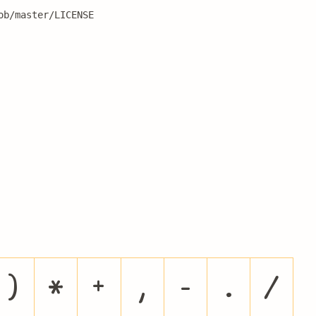
ob/master/LICENSE
)
*
+
,
-
.
/