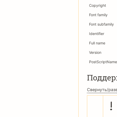
Copyright
Font family
Font subfamily
Identifier
Full name
Version
PostScriptName
Подде
Свернуть/раз
!