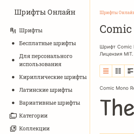
Шрифты Онлайн
Шрифты Онлай
Comic
ОСНОВНАЯ
Шрифты
НАВИГАЦИЯ
Бесплатные шрифты
Шрифт Comic 
Лицензия
MIT
Для персонального
использования
Кириллические шрифты
Comic Mono Re
Латинские шрифты
Th
Вариативныe шрифты
Категории
Коллекции