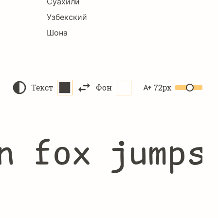
Суахили
Узбекский
Шона
Текст
Фон
72px
n fox jumps