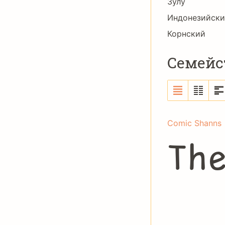
Зулу
Индонезийск
Корнский
Семейс
Comic Shanns
Th