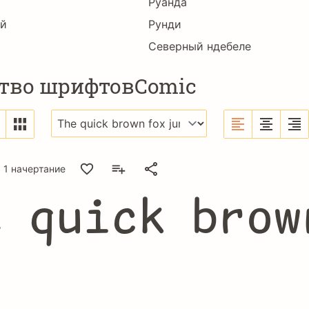
Руанда
ий
Рунди
Северный ндебеле
тво шрифтовComic
1 начертание
e quick brow