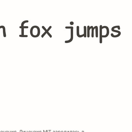
n fox jumps
ечения. Лицензия MIT зародилась в