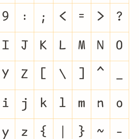
9
:
;
<
=
>
?
I
J
K
L
M
N
O
Y
Z
[
\
]
^
_
i
j
k
l
m
n
o
y
z
{
|
}
~
–