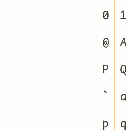
0
1
@
A
P
Q
`
a
p
q