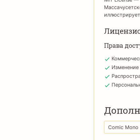
Массачусетско
иллюстрирует
Лицензи
Права дост
Коммерчес
Изменение
Распростр
Персональ
Дополн