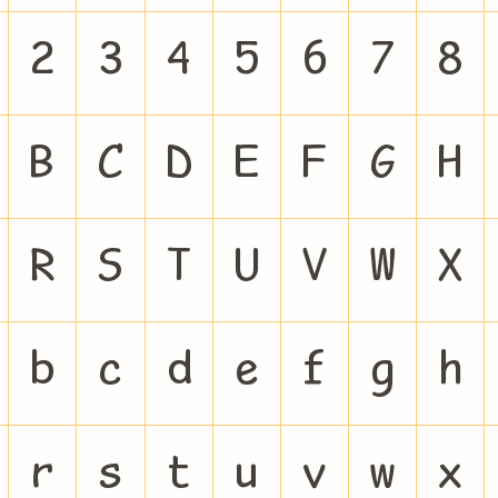
2
3
4
5
6
7
8
B
C
D
E
F
G
H
R
S
T
U
V
W
X
b
c
d
e
f
g
h
r
s
t
u
v
w
x