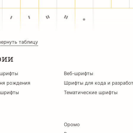
’
‚
“
”
•
вернуть таблицу
рии
 шрифты
Веб-шрифты
ня рождения
Шрифты для кода и разрабо
 шрифты
Тематические шрифты
Оромо