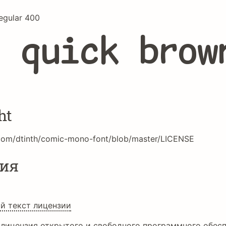
gular 400
e quick brow
ht
.com/dtinth/comic-mono-font/blob/master/LICENSE
ия
й текст лицензии
 лицензия открытого и свободного программного обесп