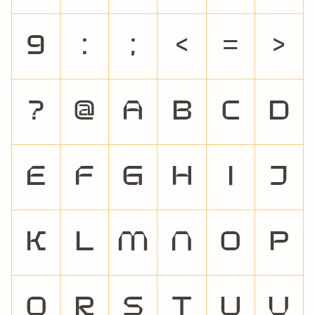
9
:
;
<
=
>
?
@
A
B
C
D
E
F
G
H
I
J
K
L
M
N
O
P
Q
R
S
T
U
V