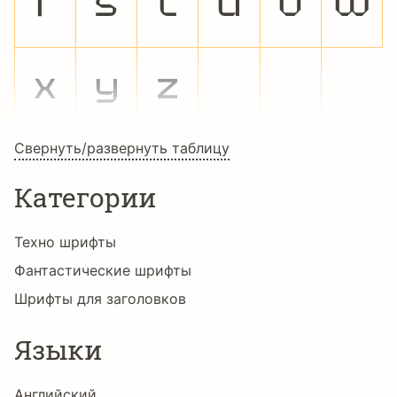
r
s
t
u
v
w
x
y
z
Свернуть/развернуть таблицу
Категории
Техно шрифты
Фантастические шрифты
Шрифты для заголовков
Языки
Английский