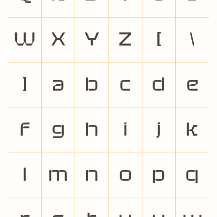
W
X
Y
Z
[
\
]
a
b
c
d
e
f
g
h
i
j
k
l
m
n
o
p
q