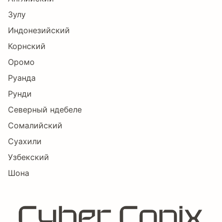
Зулу
Индонезийский
Корнский
Оромо
Руанда
Рунди
Северный ндебеле
Сомалийский
Суахили
Узбекский
Шона