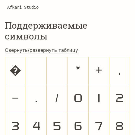
Afkari Studio
Поддерживаемые
символы
Свернуть/развернуть таблицу
�
*
+
,
-
.
/
0
1
2
3
4
5
6
7
8