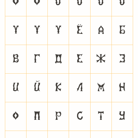
ö
ø
ù
ú
û
ü
ý
ÿ
Ÿ
Ё
А
Б
В
Г
Д
Е
Ж
З
И
Й
К
Л
М
Н
О
П
Р
С
Т
У