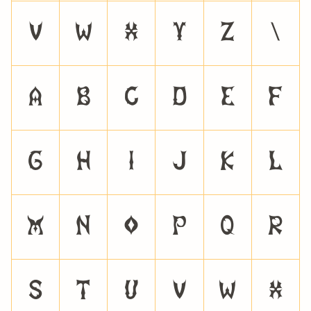
V
W
X
Y
Z
\
a
b
c
d
e
f
g
h
i
j
k
l
m
n
o
p
q
r
s
t
u
v
w
x