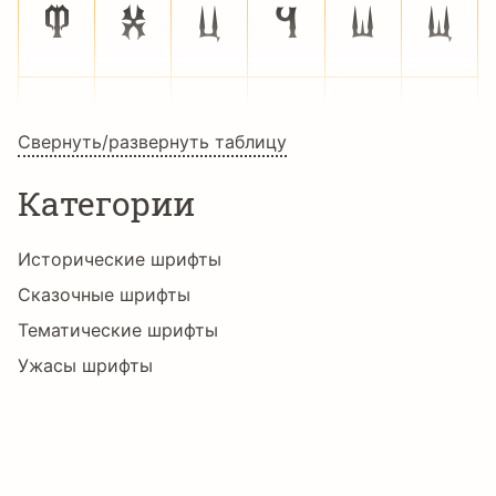
Ф
Х
Ц
Ч
Ш
Щ
Ъ
Ы
Ь
Э
Ю
Я
Свернуть/развернуть таблицу
Категории
а
б
в
г
д
е
Исторические шрифты
Сказочные шрифты
ж
з
и
й
к
л
Тематические шрифты
Ужасы шрифты
Языки
м
н
о
п
р
с
Албанский