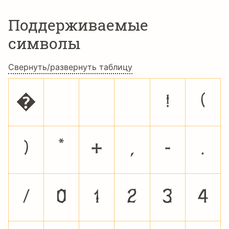
Поддерживаемые
символы
Свернуть/развернуть таблицу
�
!
(
)
*
+
,
-
.
/
0
1
2
3
4