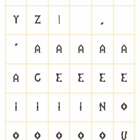
y
z
|
«
»
À
Á
Â
Ã
Ä
Å
Ç
È
É
Ê
Ë
Ì
Í
Î
Ï
Ñ
Ò
Ó
Ô
Õ
Ö
Ø
Ù