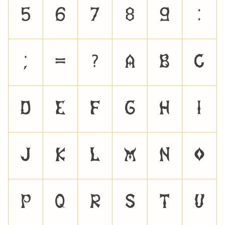
5
6
7
8
9
:
;
=
?
A
B
C
D
E
F
G
H
I
J
K
L
M
N
O
P
Q
R
S
T
U