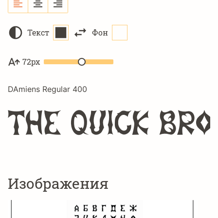
Текст
Фон
72px
DAmiens Regular 400
The quick br
Изображения