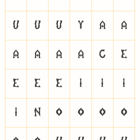
Ú
Û
Ü
Ý
à
á
â
ã
ä
å
ç
è
é
ê
ë
ì
í
î
ï
ñ
ò
ó
ô
õ