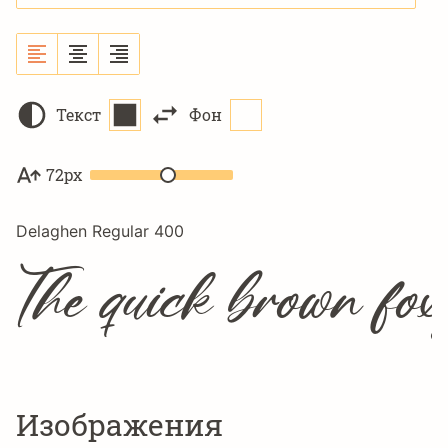
Текст
Фон
72px
Delaghen Regular 400
The quick brown fox
Изображения