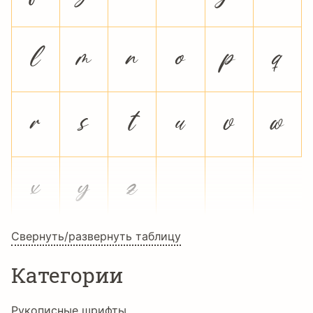
l
m
n
o
p
q
r
s
t
u
v
w
x
y
z
Свернуть/развернуть таблицу
Категории
Рукописные шрифты