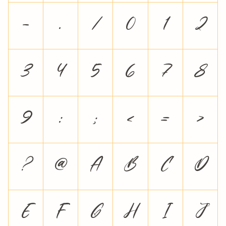
-
.
/
0
1
2
3
4
5
6
7
8
9
:
;
<
=
>
?
@
A
B
C
D
E
F
G
H
I
J