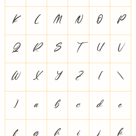
K
L
M
N
O
P
Q
R
S
T
U
V
W
X
Y
Z
[
\
]
a
b
c
d
e
f
g
h
i
j
k