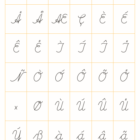
Ä
Å
Æ
Ç
È
É
Ê
Ë
Ì
Í
Î
Ï
Ñ
Ò
Ó
Ô
Õ
Ö
×
Ø
Ù
Ú
Û
Ü
Ý
ß
à
á
â
ã