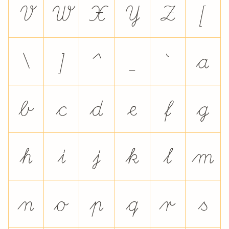
V
W
X
Y
Z
[
\
]
^
_
`
a
b
c
d
e
f
g
h
i
j
k
l
m
n
o
p
q
r
s