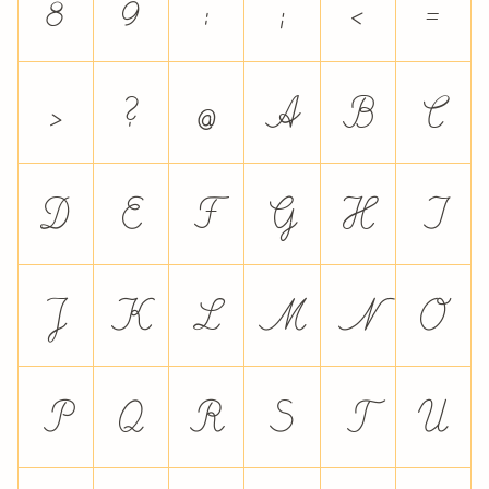
8
9
:
;
<
=
>
?
@
A
B
C
D
E
F
G
H
I
J
K
L
M
N
O
P
Q
R
S
T
U