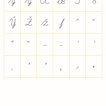
ý
ÿ
Œ
œ
Š
š
Ÿ
Ž
ž
ſ
ˆ
ˇ
˚
˜
–
—
‘
’
‚
“
”
„
†
•
…
‰
‹
›
€
ꝛ