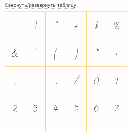
Свернуть/развернуть таблицу
!
"
#
$
%
&
'
(
)
*
+
,
-
.
/
0
1
2
3
4
5
6
7