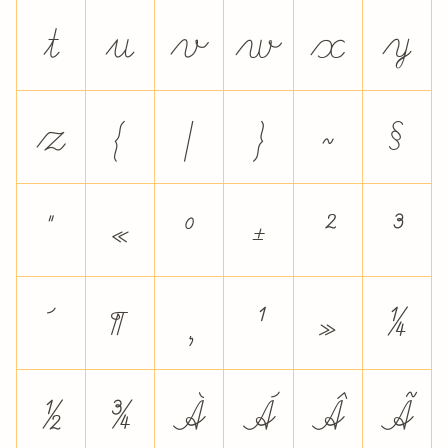
t
u
v
w
x
y
z
{
|
}
~
§
¨
«
°
±
²
³
´
¶
¸
¹
»
¼
½
¾
À
Á
Â
Ã