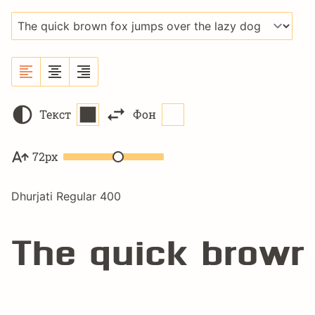
Текст
Фон
72px
Dhurjati Regular 400
The quick brown