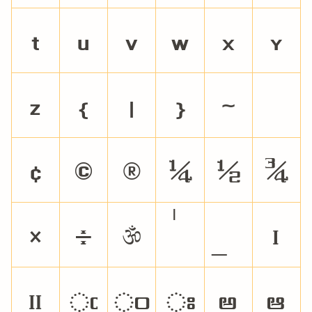
t
u
v
w
x
y
z
{
|
}
~
¢
©
®
¼
½
¾
×
÷
ॐ
।
॥
ఁ
ం
ః
అ
ఆ