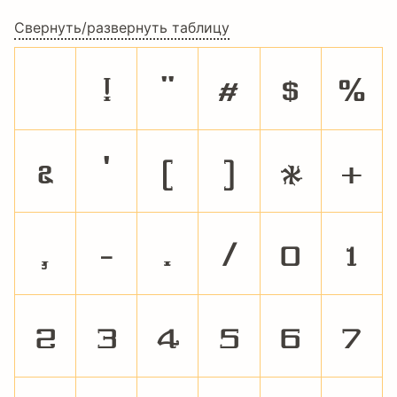
Свернуть/развернуть таблицу
!
"
#
$
%
&
'
(
)
*
+
,
-
.
/
0
1
2
3
4
5
6
7