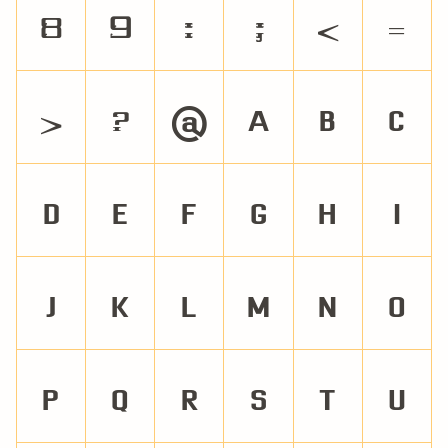
8
9
:
;
<
=
>
?
@
A
B
C
D
E
F
G
H
I
J
K
L
M
N
O
P
Q
R
S
T
U