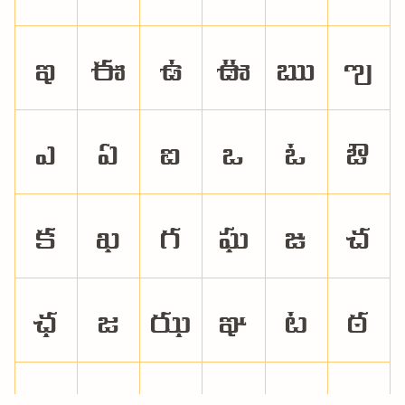
ఇ
ఈ
ఉ
ఊ
ఋ
ఌ
ఎ
ఏ
ఐ
ఒ
ఓ
ఔ
క
ఖ
గ
ఘ
ఙ
చ
ఛ
జ
ఝ
ఞ
ట
ఠ
డ
ఢ
ణ
త
థ
ద