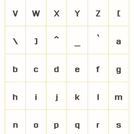
V
W
X
Y
Z
[
\
]
^
_
`
a
b
c
d
e
f
g
h
i
j
k
l
m
n
o
p
q
r
s