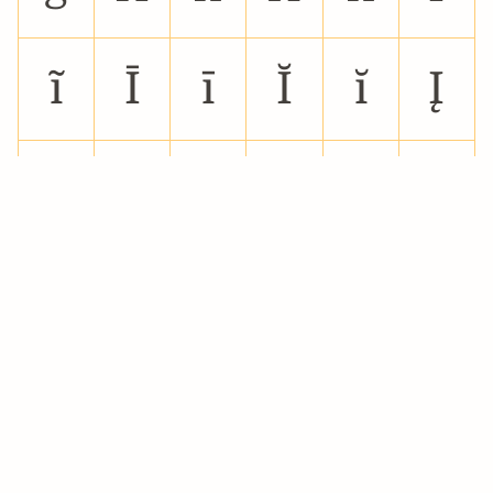
ĩ
Ī
ī
Ĭ
ĭ
Į
į
İ
ı
Ĳ
ĳ
Ĵ
ĵ
Ķ
ķ
ĸ
Ĺ
ĺ
Ļ
ļ
Ľ
ľ
Ŀ
ŀ