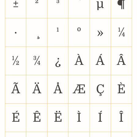
±
²
³
µ
¶
·
¹
º
»
¼
½
¾
¿
À
Á
Â
Ã
Ä
Å
Æ
Ç
È
É
Ê
Ë
Ì
Í
Î