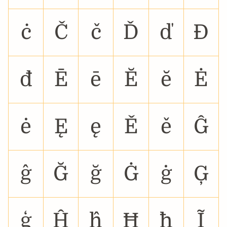
ċ
Č
č
Ď
ď
Đ
đ
Ē
ē
Ĕ
ĕ
Ė
ė
Ę
ę
Ě
ě
Ĝ
ĝ
Ğ
ğ
Ġ
ġ
Ģ
ģ
Ĥ
ĥ
Ħ
ħ
Ĩ