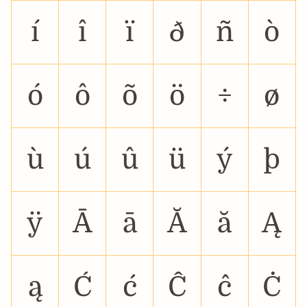
í
î
ï
ð
ñ
ò
ó
ô
õ
ö
÷
ø
ù
ú
û
ü
ý
þ
ÿ
Ā
ā
Ă
ă
Ą
ą
Ć
ć
Ĉ
ĉ
Ċ