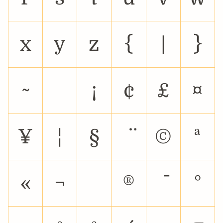
x
y
z
{
|
}
~
¡
¢
£
¤
¥
¦
§
©
ª
«
¬
®
°