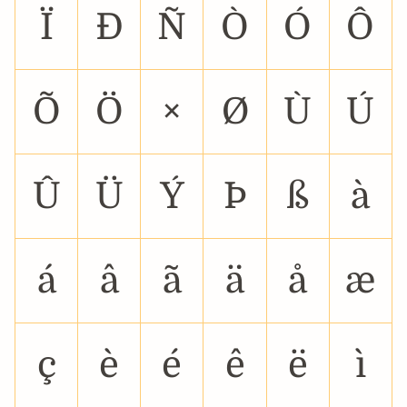
Ï
Ð
Ñ
Ò
Ó
Ô
Õ
Ö
×
Ø
Ù
Ú
Û
Ü
Ý
Þ
ß
à
á
â
ã
ä
å
æ
ç
è
é
ê
ë
ì