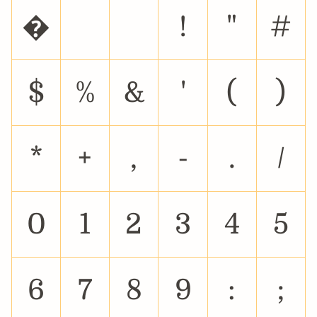
�
!
"
#
$
%
&
'
(
)
*
+
,
-
.
/
0
1
2
3
4
5
6
7
8
9
:
;