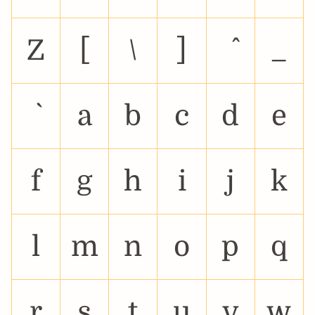
Z
[
\
]
_
a
b
c
d
e
f
g
h
i
j
k
l
m
n
o
p
q
r
s
t
u
v
w