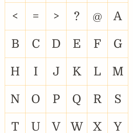
<
=
>
?
@
A
B
C
D
E
F
G
H
I
J
K
L
M
N
O
P
Q
R
S
T
U
V
W
X
Y