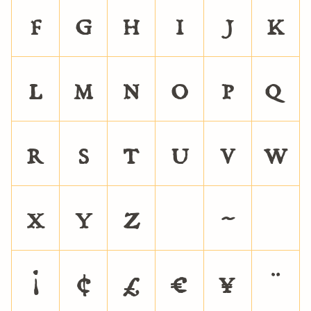
f
g
h
i
j
k
l
m
n
o
p
q
r
s
t
u
v
w
x
y
z
|
~
¡
¢
£
¤
¥
¨