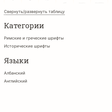
ˇ
˚
˜
‐
–
—
Свернуть/развернуть таблицу
‘
’
‚
“
”
„
Категории
Римские и греческие шрифты
‡
•
‹
›
€
−
Исторические шрифты
Языки
∙


Албанский
Английский
Африкаанс
Баскский
Бретонский