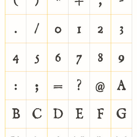
(
)
*
+
,
-
.
/
0
1
2
3
4
5
6
7
8
9
:
;
=
?
@
A
B
C
D
E
F
G