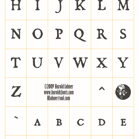
H
I
J
K
L
M
N
O
P
Q
R
S
T
U
V
W
X
Y
Z
[
\
]
^
_
`
a
b
c
d
e