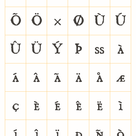
Õ
Ö
×
Ø
Ù
Ú
Û
Ü
Ý
Þ
ß
à
á
â
ã
ä
å
æ
ç
è
é
ê
ë
ì
í
î
ï
ð
ñ
ò