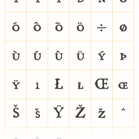
ó
ô
õ
ö
÷
ø
ù
ú
û
ü
ý
þ
ÿ
ı
Ł
ł
Œ
œ
Š
š
Ÿ
Ž
ž
ˆ