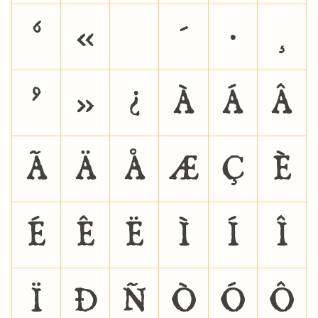
ª
«
´
·
¸
º
»
¿
À
Á
Â
Ã
Ä
Å
Æ
Ç
È
É
Ê
Ë
Ì
Í
Î
Ï
Ð
Ñ
Ò
Ó
Ô