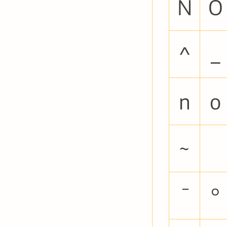
N
O
^
_
n
o
~
¯
°