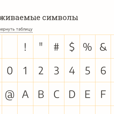
рживаемые символы
вернуть таблицу
!
"
#
$
%
&
0
1
2
3
4
5
6
@
A
B
C
D
E
F