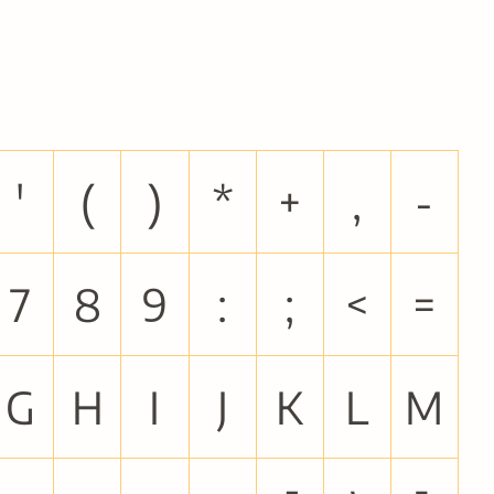
'
(
)
*
+
,
-
7
8
9
:
;
<
=
G
H
I
J
K
L
M