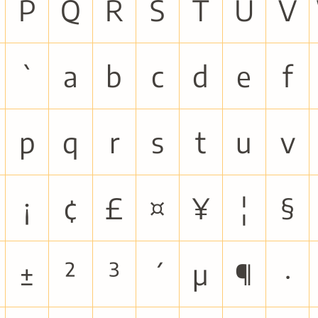
P
Q
R
S
T
U
V
`
a
b
c
d
e
f
p
q
r
s
t
u
v
¡
¢
£
¤
¥
¦
§
±
²
³
´
µ
¶
·