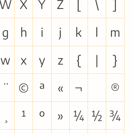
W
X
Y
Z
[
\
]
g
h
i
j
k
l
m
w
x
y
z
{
|
}
¨
©
ª
«
¬
®
¸
¹
º
»
¼
½
¾