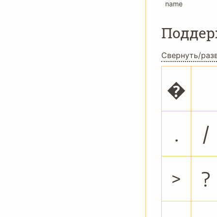
name
Подде
Свернуть/раз
�
.
/
>
?