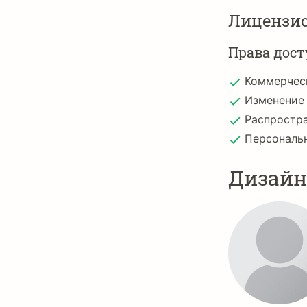
Лицензи
Права дост
Коммерчес
Изменение
Распростр
Персональ
Дизай