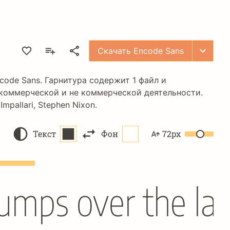
Скачать Encode Sans
code Sans
. Гарнитура содержит 1 файл и
 коммерческой и не коммерческой деятельности.
Impallari
,
Stephen Nixon
.
Текст
Фон
72px
jumps over the la