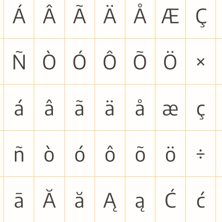
Á
Â
Ã
Ä
Å
Æ
Ç
Ñ
Ò
Ó
Ô
Õ
Ö
×
á
â
ã
ä
å
æ
ç
ñ
ò
ó
ô
õ
ö
÷
ā
Ă
ă
Ą
ą
Ć
ć