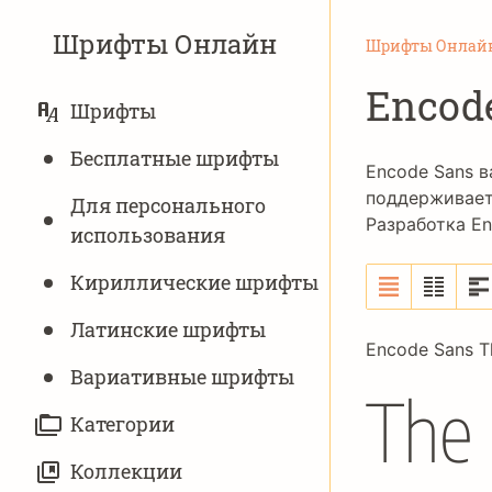
Шрифты Онлайн
Шрифты Онлай
Encod
ОСНОВНАЯ
Шрифты
НАВИГАЦИЯ
Бесплатные шрифты
Encode Sans 
поддерживает
Для персонального
Разработка E
использования
Кириллические шрифты
Латинские шрифты
Encode Sans T
Вариативныe шрифты
The 
Категории
Коллекции