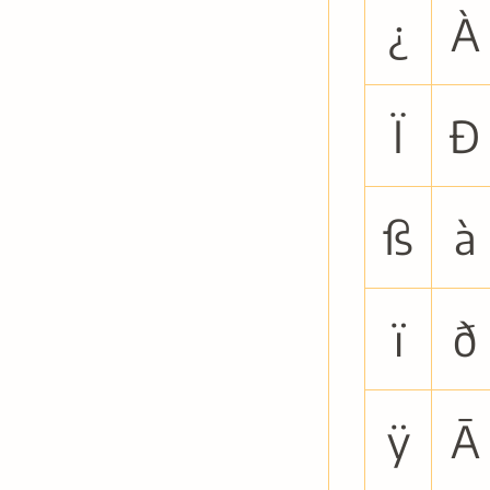
¿
À
Ï
Ð
ß
à
ï
ð
ÿ
Ā