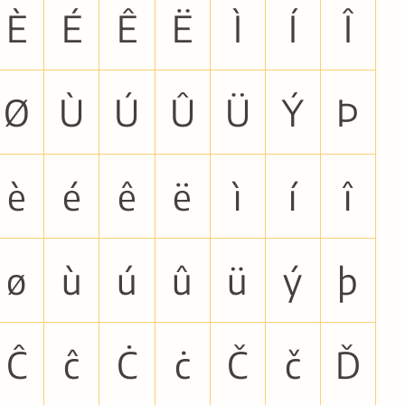
È
É
Ê
Ë
Ì
Í
Î
Ø
Ù
Ú
Û
Ü
Ý
Þ
è
é
ê
ë
ì
í
î
ø
ù
ú
û
ü
ý
þ
Ĉ
ĉ
Ċ
ċ
Č
č
Ď