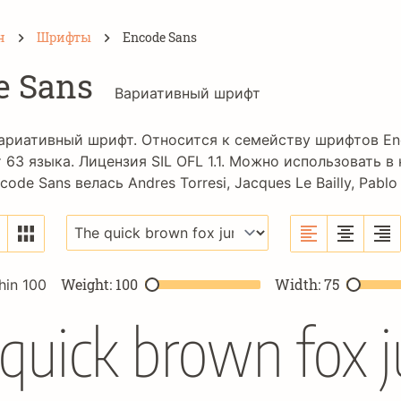
н
Шрифты
Encode Sans
e Sans
Вариативный шрифт
вариативный шрифт. Относится к семейству шрифтов
En
 63 языка. Лицензия
SIL OFL 1.1
. Можно использовать в
ncode Sans велась
Andres Torresi
,
Jacques Le Bailly
,
Pablo 
Weight: 100
Width: 75
hin 100
quick brown fox 