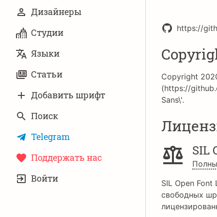
Дизайнеры
https://gi
Студии
Copyrig
Языки
Статьи
Copyright 202
(https://githu
Добавить шрифт
Sans\'.
Поиск
Лиценз
Telegram
SIL 
Поддержать нас
Полны
УЧЁТНАЯ
Войти
ЗАПИСЬ
SIL Open Font 
свободных шр
лицензирован