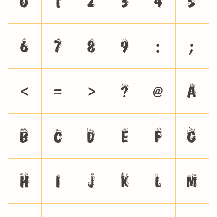
0
1
2
3
4
5
6
7
8
9
:
;
<
=
>
?
@
A
B
C
D
E
F
G
H
I
J
K
L
M