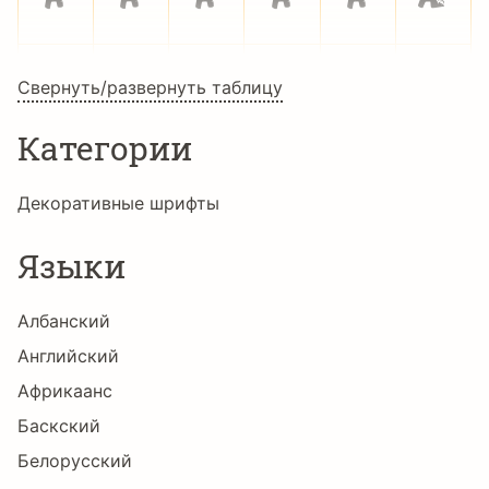
ç
è
é
ê
ë
ì
Свернуть/развернуть таблицу
Категории
í
î
ï
ð
ñ
ò
Декоративные шрифты
Языки
ó
ô
õ
ö
÷
ø
Албанский
Английский
ù
ú
û
ü
ý
þ
Африкаанс
Баскский
Белорусский