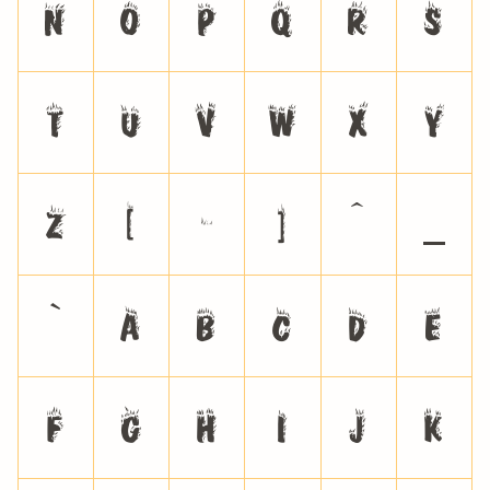
N
O
P
Q
R
S
T
U
V
W
X
Y
Z
[
\
]
^
_
`
a
b
c
d
e
f
g
h
i
j
k