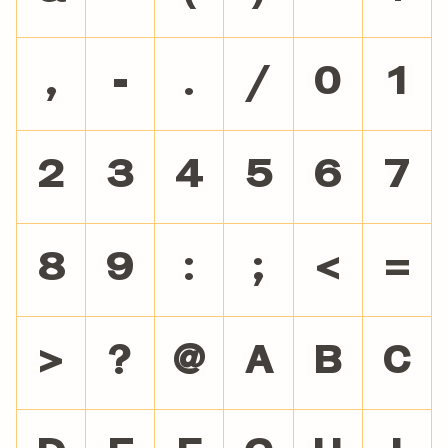
,
-
.
/
0
1
2
3
4
5
6
7
8
9
:
;
<
=
>
?
@
A
B
C