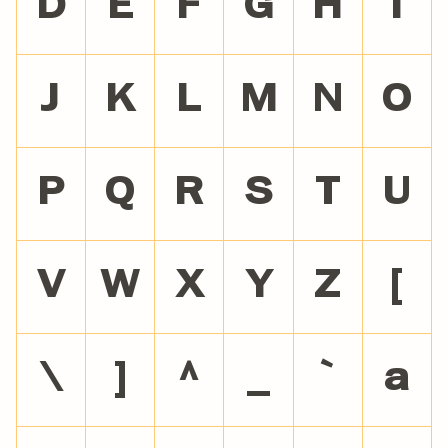
D
E
F
G
H
I
J
K
L
M
N
O
P
Q
R
S
T
U
V
W
X
Y
Z
[
\
]
^
_
`
a