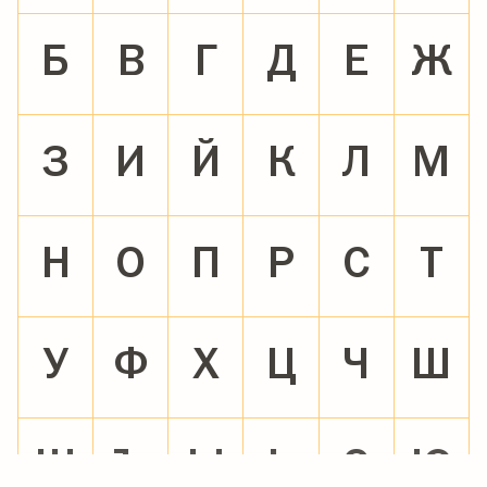
Б
В
Г
Д
Е
Ж
З
И
Й
К
Л
М
Н
О
П
Р
С
Т
У
Ф
Х
Ц
Ч
Ш
Щ
Ъ
Ы
Ь
Э
Ю