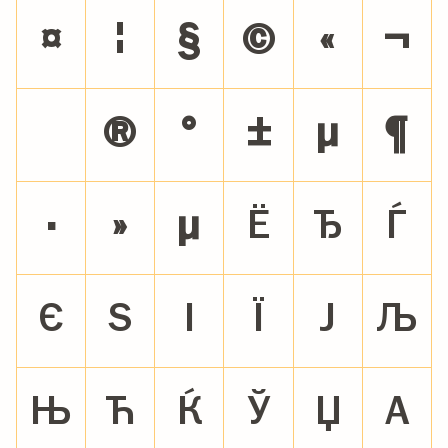
¤
¦
§
©
«
¬
®
°
±
µ
¶
·
»
μ
Ё
Ђ
Ѓ
Є
Ѕ
І
Ї
Ј
Љ
Њ
Ћ
Ќ
Ў
Џ
А