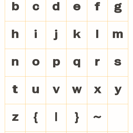
b
c
d
e
f
g
h
i
j
k
l
m
n
o
p
q
r
s
t
u
v
w
x
y
z
{
|
}
~