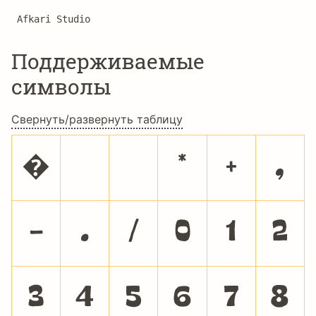
Afkari Studio
Поддерживаемые
символы
Свернуть/развернуть таблицу
�
*
+
,
-
.
/
0
1
2
3
4
5
6
7
8