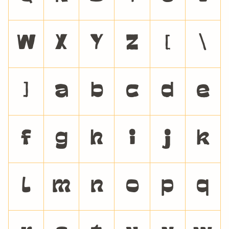
W
X
Y
Z
[
\
]
a
b
c
d
e
f
g
h
i
j
k
l
m
n
o
p
q