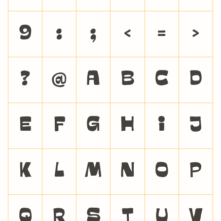
9
:
;
<
=
>
?
@
A
B
C
D
E
F
G
H
I
J
K
L
M
N
O
P
Q
R
S
T
U
V