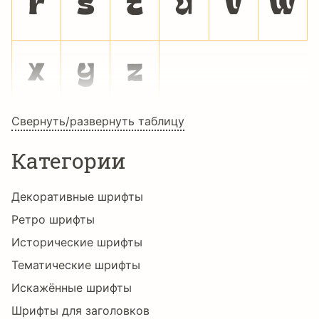
r
s
t
u
v
w
x
y
z
Свернуть/развернуть таблицу
Категории
Декоративные шрифты
Ретро шрифты
Исторические шрифты
Тематические шрифты
Искажённые шрифты
Шрифты для заголовков