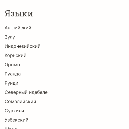
Языки
Английский
Зулу
Индонезийский
Корнский
Оромо
Руанда
Рунди
Северный ндебеле
Сомалийский
Суахили
Узбекский