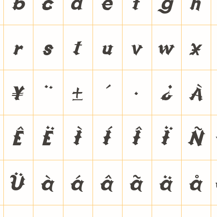
b
c
d
e
f
g
h
r
s
t
u
v
w
x
¥
¨
±
´
·
¿
À
Ê
Ë
Ì
Í
Î
Ï
Ñ
Ü
à
á
â
ã
ä
å