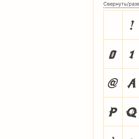
Свернуть/раз
!
0
1
@
A
P
Q