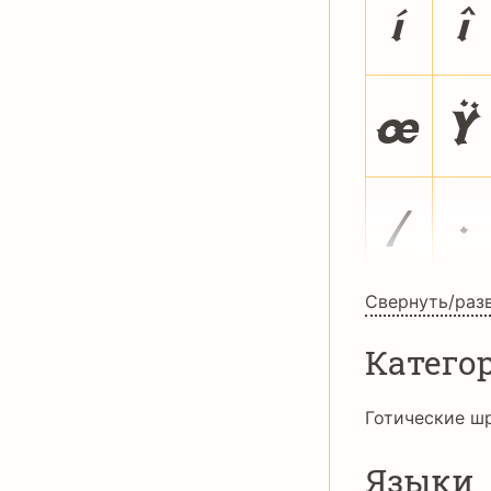
í
î
œ
Ÿ
⁄
∙
Свернуть/раз
Катего
Готические ш
Языки