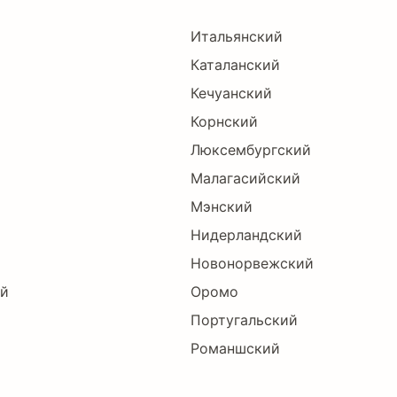
Итальянский
Каталанский
Кечуанский
Корнский
Люксембургский
Малагасийский
Мэнский
Нидерландский
Новонорвежский
ий
Оромо
Португальский
Романшский