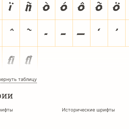
ï
ñ
ò
ó
ô
õ
ö
ˆ
˜
‐
–
—
‘
’


вернуть таблицу
рии
рифты
Исторические шрифты