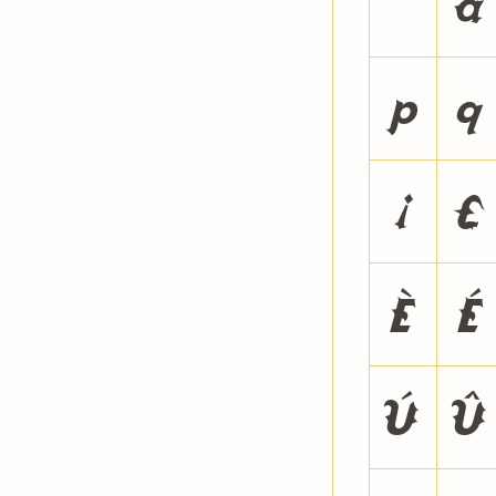
`
a
p
q
¡
£
È
É
Ú
Û