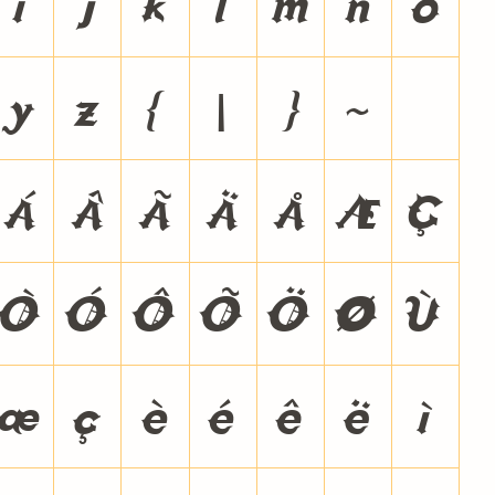
i
j
k
l
m
n
o
y
z
{
|
}
~
Á
Â
Ã
Ä
Å
Æ
Ç
Ò
Ó
Ô
Õ
Ö
Ø
Ù
æ
ç
è
é
ê
ë
ì