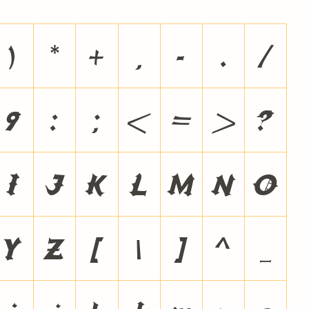
)
*
+
,
-
.
/
9
:
;
<
=
>
?
I
J
K
L
M
N
O
Y
Z
[
\
]
^
_