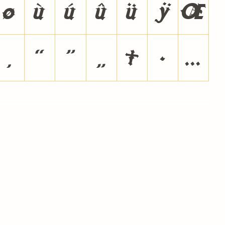
ø
ù
ú
û
ü
ÿ
Œ
‚
“
”
„
†
•
…