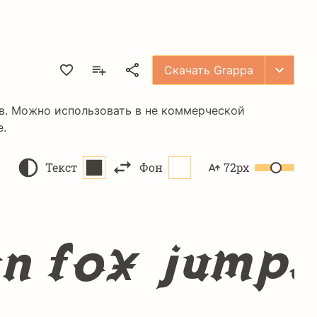
Скачать Grappa
в. Можно использовать в не коммерческой
e
.
Текст
Фон
72px
n fox jumps