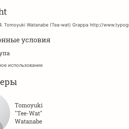
ht
4. Tomoyuki Watanabe (Tea‐wat) Grappa http://www.typogr
онные условия
упа
ное использование
неры
Tomoyuki
"Tee-Wat"
Watanabe