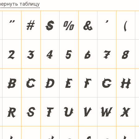
вернуть таблицу
"
#
$
%
&
'
(
2
3
4
5
6
7
8
B
C
D
E
F
G
H
R
S
T
U
V
W
X