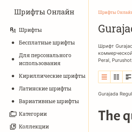
Шрифты Онлайн
Шрифты Онлай
Guraja
ОСНОВНАЯ
Шрифты
НАВИГАЦИЯ
Бесплатные шрифты
Шрифт Gurajad
коммерческой
Для персонального
Peral
,
Purushot
использования
Кириллические шрифты
Латинские шрифты
Gurajada Regu
The q
Вариативныe шрифты
Категории
Коллекции