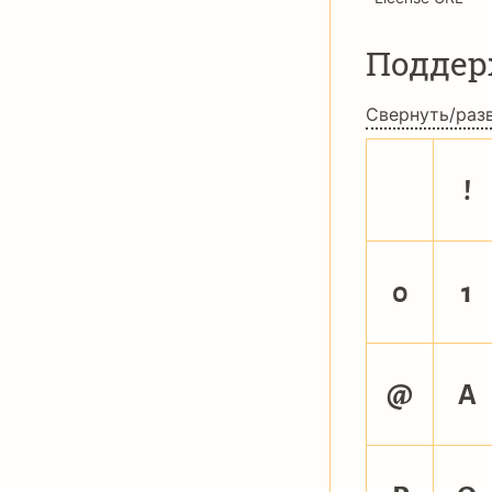
Подде
Свернуть/раз
!
0
1
@
A