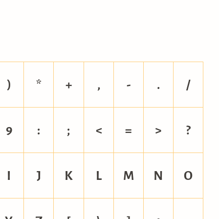
)
*
+
,
-
.
/
9
:
;
<
=
>
?
I
J
K
L
M
N
O