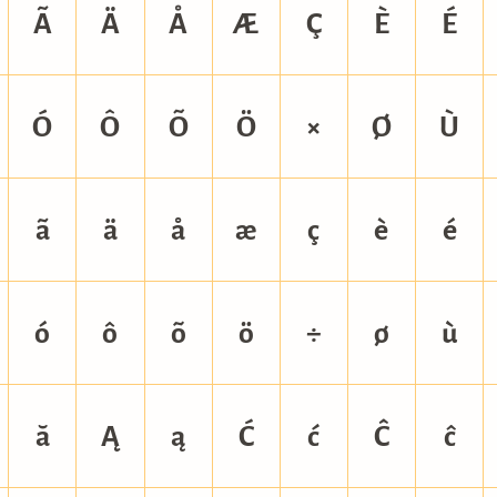
Ã
Ä
Å
Æ
Ç
È
É
Ó
Ô
Õ
Ö
×
Ø
Ù
ã
ä
å
æ
ç
è
é
ó
ô
õ
ö
÷
ø
ù
ă
Ą
ą
Ć
ć
Ĉ
ĉ