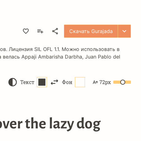
Скачать Gurajada
ков. Лицензия
SIL OFL 1.1
. Можно использовать в
a велась
Appaji Ambarisha Darbha
,
Juan Pablo del
Текст
Фон
72px
ver the lazy dog