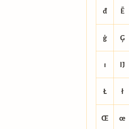
đ
Ē
ġ
Ģ
ı
Ĳ
Ł
ł
Œ
œ