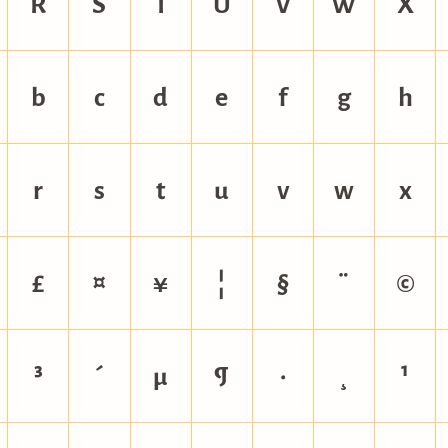
R
S
T
U
V
W
X
b
c
d
e
f
g
h
r
s
t
u
v
w
x
£
¤
¥
¦
§
¨
©
³
´
µ
¶
·
¸
¹