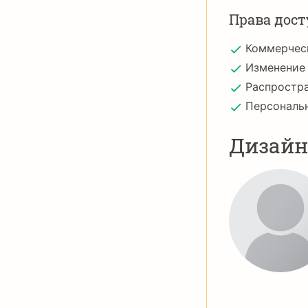
Права дост
Коммерчес
Изменение
Распростр
Персональ
Дизай