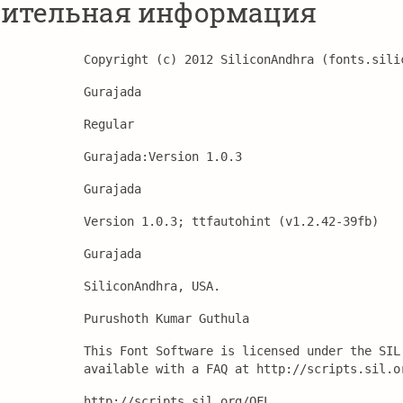
ительная информация
Copyright (c) 2012 SiliconAndhra (fonts.sili
Gurajada
Regular
Gurajada:Version 1.0.3
Gurajada
Version 1.0.3; ttfautohint (v1.2.42-39fb)
Gurajada
SiliconAndhra, USA.
Purushoth Kumar Guthula
This Font Software is licensed under the SIL
available with a FAQ at http://scripts.sil.o
http://scripts.sil.org/OFL