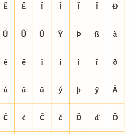
Ê
Ë
Ì
Í
Î
Ï
Ð
Ú
Û
Ü
Ý
Þ
ß
à
ê
ë
ì
í
î
ï
ð
ú
û
ü
ý
þ
ÿ
Ā
Ċ
ċ
Č
č
Ď
ď
Đ