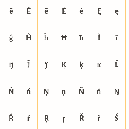
ē
Ĕ
ĕ
Ė
ė
Ę
ę
ģ
Ĥ
ĥ
Ħ
ħ
Ĩ
ĩ
ĳ
Ĵ
ĵ
Ķ
ķ
ĸ
Ĺ
Ń
ń
Ņ
ņ
Ň
ň
Ŋ
Ŕ
ŕ
Ŗ
ŗ
Ř
ř
Ś