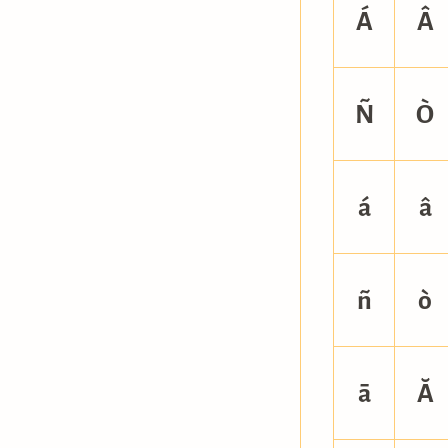
Á
Â
Ñ
Ò
á
â
ñ
ò
ā
Ă