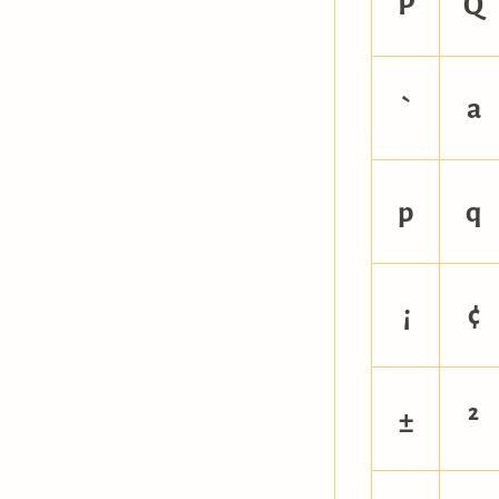
P
Q
`
a
p
q
¡
¢
±
²