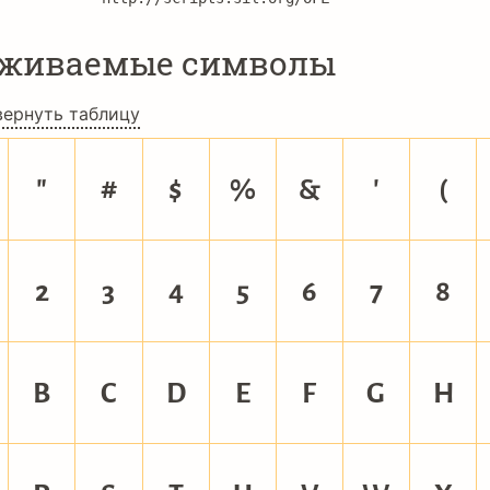
рживаемые символы
вернуть таблицу
"
#
$
%
&
'
(
2
3
4
5
6
7
8
B
C
D
E
F
G
H