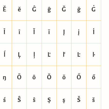
Ě
ě
Ĝ
ĝ
Ğ
ğ
Ġ
Ī
ī
Ĭ
ĭ
Į
į
İ
ĺ
Ļ
ļ
Ľ
ľ
Ŀ
ŀ
ŋ
Ō
ō
Ŏ
ŏ
Ő
ő
ś
Ŝ
ŝ
Ş
ş
Š
š