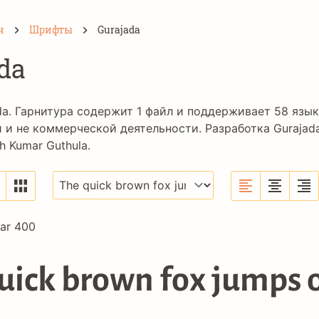
н
Шрифты
Gurajada
da
a. Гарнитура содержит 1 файл и поддерживает 58 язы
 и не коммерческой деятельности. Разработка Gurajad
h Kumar Guthula
.
lar 400
uick brown fox jumps o