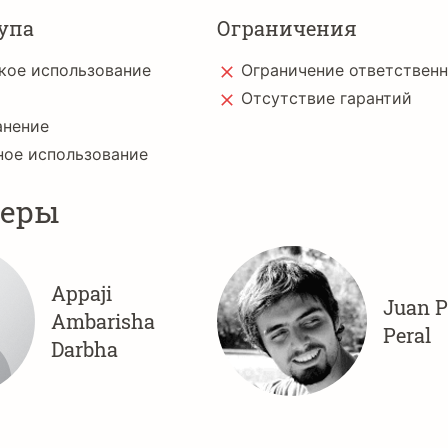
упа
Ограничения
кое использование
Ограничение ответствен
Отсутствие гарантий
анение
ное использование
неры
Appaji
Juan P
Ambarisha
Peral
Darbha