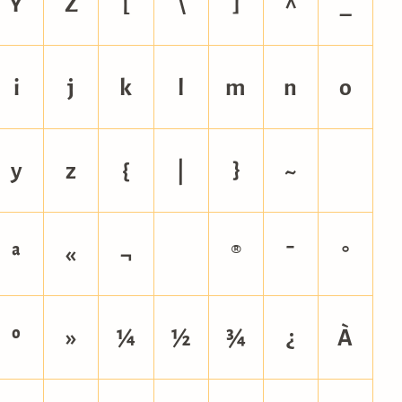
Y
Z
[
\
]
^
_
i
j
k
l
m
n
o
y
z
{
|
}
~
ª
«
¬
®
¯
°
º
»
¼
½
¾
¿
À