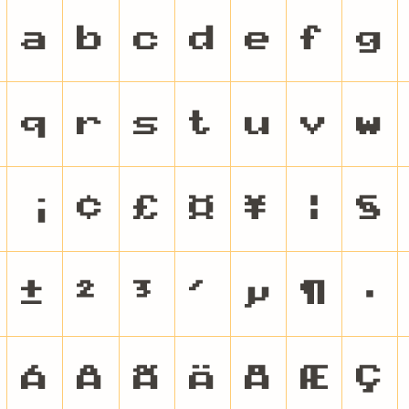
a
b
c
d
e
f
g
q
r
s
t
u
v
w
¡
¢
£
¤
¥
¦
§
±
²
³
´
µ
¶
·
Á
Â
Ã
Ä
Å
Æ
Ç