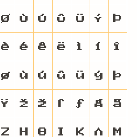
Ø
Ù
Ú
Û
Ü
Ý
Þ
è
é
ê
ë
ì
í
î
ø
ù
ú
û
ü
ý
þ
Ÿ
Ž
ž
ſ
ƒ
Ǻ
ǻ
Ζ
Η
Θ
Ι
Κ
Λ
Μ