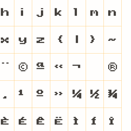
h
i
j
k
l
m
n
x
y
z
{
|
}
~
¨
©
ª
«
¬
®
¸
¹
º
»
¼
½
¾
È
É
Ê
Ë
Ì
Í
Î