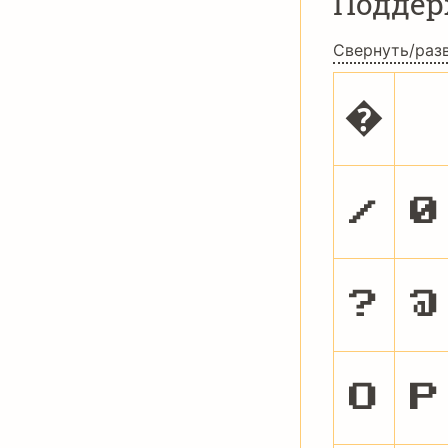
Подде
Свернуть/раз
�
/
0
?
@
O
P