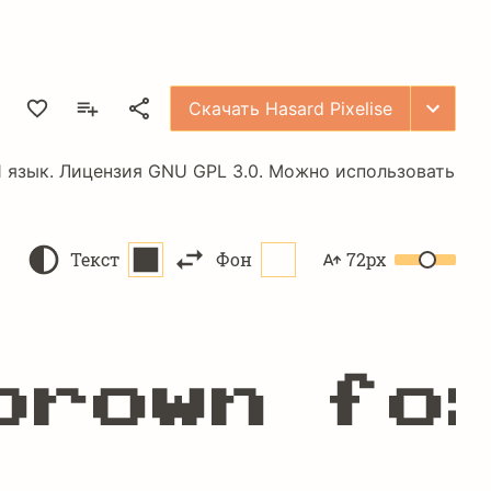
Скачать Hasard Pixelise
1 язык. Лицензия
GNU GPL 3.0
. Можно использовать
Текст
Фон
72px
brown fo