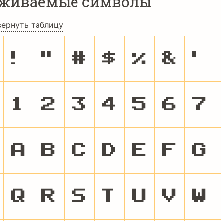
рживаемые символы
вернуть таблицу
!
"
#
$
%
&
'
1
2
3
4
5
6
7
A
B
C
D
E
F
G
Q
R
S
T
U
V
W