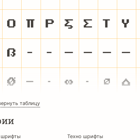
Ο
Π
Ρ
΢
Σ
Τ
Υ
ẞ
‐
‑
‒
–
—
―
∅
−
∙
∞
⋅
⌀
⌂
вернуть таблицу
рии
 шрифты
Техно шрифты