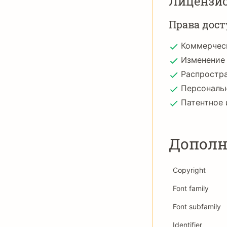
Лицензи
Права дост
Коммерчес
Изменение
Распростр
Персональ
Патентное 
Дополн
Copyright
Font family
Font subfamily
Identifier