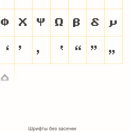
Φ
Χ
Ψ
Ω
β
δ
μ
‘
’
‚
‛
“
”
„
␡
Шрифты без засечек