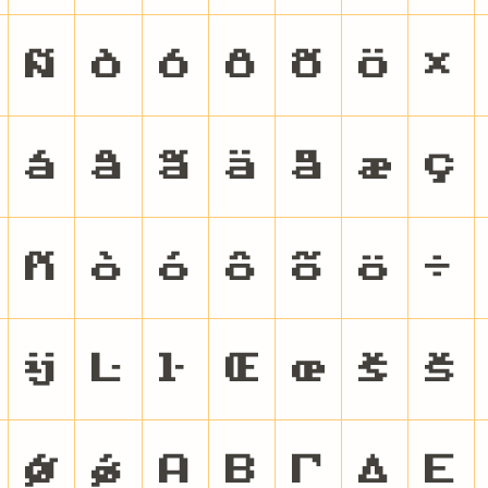
Ñ
Ò
Ó
Ô
Õ
Ö
×
á
â
ã
ä
å
æ
ç
ñ
ò
ó
ô
õ
ö
÷
ĳ
Ŀ
ŀ
Œ
œ
Š
š
Ǿ
ǿ
Α
Β
Γ
Δ
Ε