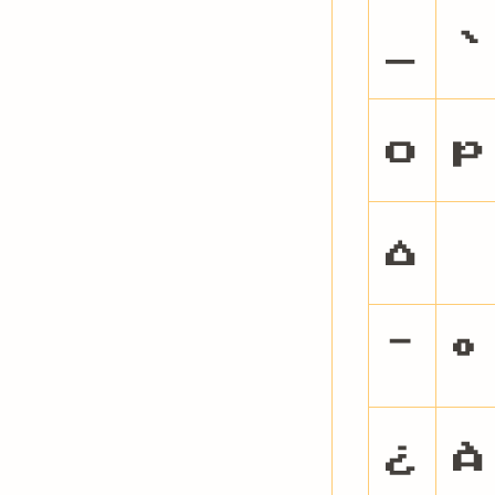
_
`
o
p
¯
°
¿
À