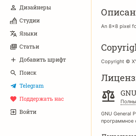
Дизайнеры
Описан
Студии
An 8x8 pixel fo
Языки
Copyrig
Статьи
Добавить шрифт
Copyright © XY
Поиск
Лиценз
Telegram
GNU
Поддержать нас
Полны
УЧЁТНАЯ
Войти
ЗАПИСЬ
GNU General P
программное 