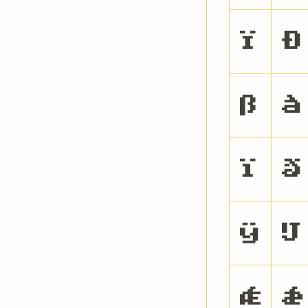
Ï
Ð
ß
à
ï
ð
ÿ
Ĳ
Ǽ
ǽ