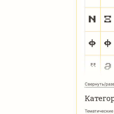
Ν
Ξ
φ
ϕ
‟
∂
Свернуть/раз
Катего
Тематические