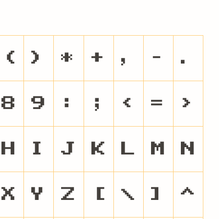
(
)
*
+
,
-
.
8
9
:
;
<
=
>
H
I
J
K
L
M
N
X
Y
Z
[
\
]
^