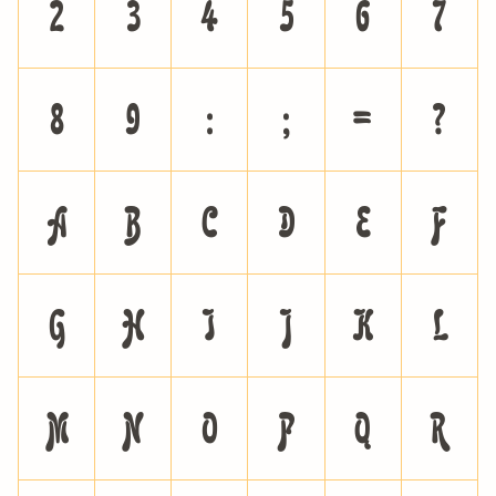
2
3
4
5
6
7
8
9
:
;
=
?
A
B
C
D
E
F
G
H
I
J
K
L
M
N
O
P
Q
R