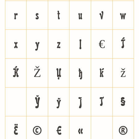
r
s
t
u
v
w
x
y
z
|
€


Ž



ž
¡
¢
£
¥
§
¨
©
ª
«
®