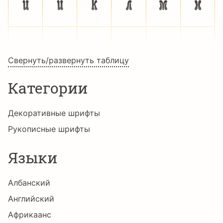
è
é
ê
ë
ì
í
î
ï
ð
ñ
ò
ó
Свернуть/развернуть таблицу
Категории
ô
õ
ö
÷
ø
ù
Декоративные шрифты
Рукописные шрифты
ú
û
ü
ý
þ
ÿ
Языки
Албанский
Œ
œ
Š
š
Ÿ
ƒ
Английский
Африкаанс