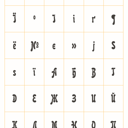
¯
°
²
³
´
¶
¸
¹
º
»
¼
½
¾
¿
À
Á
Â
Ã
Ä
Å
Æ
Ç
È
É
Ê
Ë
Ì
Í
Î
Ï