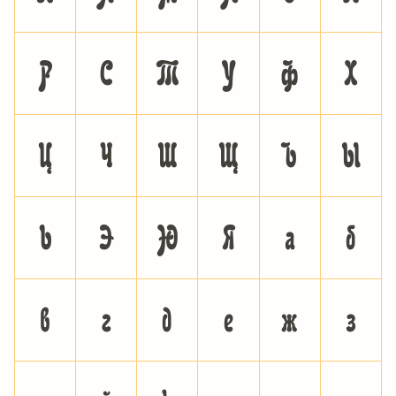
Ð
Ñ
Ò
Ó
Ô
Õ
Ö
×
Ø
Ù
Ú
Û
Ü
Ý
Þ
ß
à
á
â
ã
ä
å
æ
ç