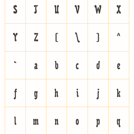
S
T
U
V
W
X
Y
Z
[
\
]
^
`
a
b
c
d
e
f
g
h
i
j
k
l
m
n
o
p
q