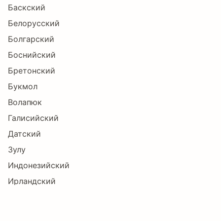
ˆ
˜
Ё
Ђ
Ѓ
Є
Баскский
Белорусский
Болгарский
Ѕ
І
Ї
Ј
Љ
Њ
Боснийский
Бретонский
Букмол
Ћ
Ќ
Ѝ
Ў
Џ
А
Волапюк
Галисийский
Датский
Б
В
Г
Д
Е
Ж
Зулу
Индонезийский
Ирландский
З
И
Й
К
Л
М
Исландский
Испанский