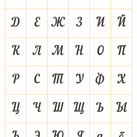
Д
Е
Ж
З
И
Й
К
Л
М
Н
О
П
Р
С
Т
У
Ф
Х
Ц
Ч
Ш
Щ
Ъ
Ы