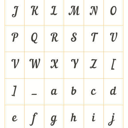
J
K
L
M
N
O
P
Q
R
S
T
U
V
W
X
Y
Z
[
]
_
a
b
c
d
e
f
g
h
i
j