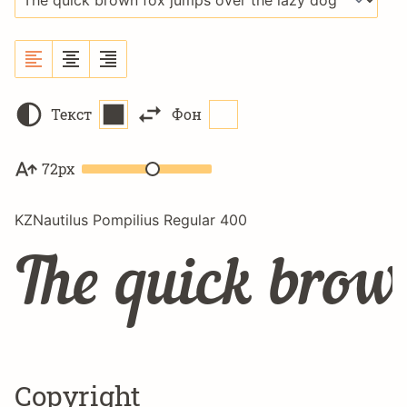
Текст
Фон
72px
KZNautilus Pompilius Regular 400
The quick brow
Copyright