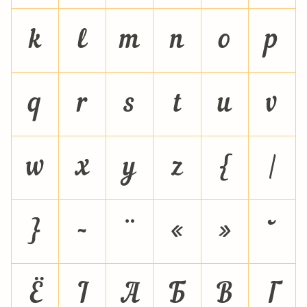
k
l
m
n
o
p
q
r
s
t
u
v
w
x
y
z
{
|
}
~
¨
«
»
˘
Ё
І
А
Б
В
Г