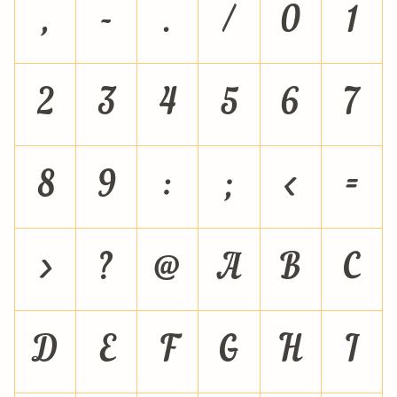
,
-
.
/
0
1
2
3
4
5
6
7
8
9
:
;
<
=
>
?
@
A
B
C
D
E
F
G
H
I