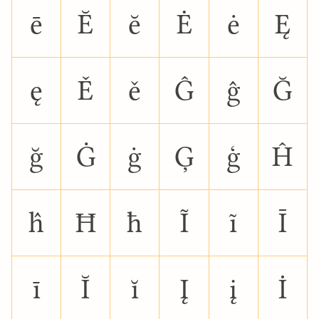
ē
Ĕ
ĕ
Ė
ė
Ę
ę
Ě
ě
Ĝ
ĝ
Ğ
ğ
Ġ
ġ
Ģ
ģ
Ĥ
ĥ
Ħ
ħ
Ĩ
ĩ
Ī
ī
Ĭ
ĭ
Į
į
İ