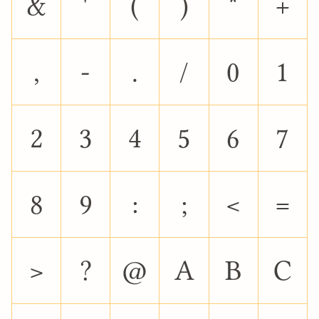
&
'
(
)
*
+
,
-
.
/
0
1
2
3
4
5
6
7
8
9
:
;
<
=
>
?
@
A
B
C