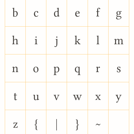
b
c
d
e
f
g
h
i
j
k
l
m
n
o
p
q
r
s
t
u
v
w
x
y
z
{
|
}
~