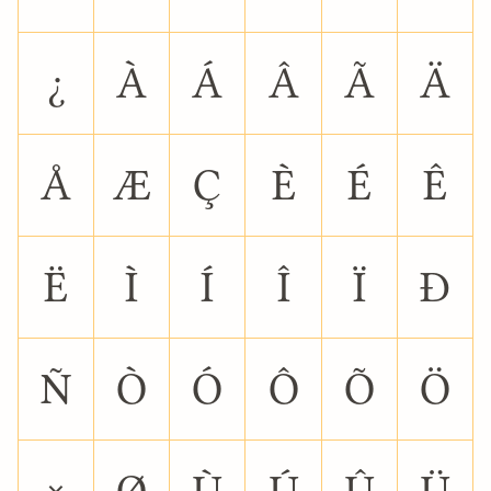
¿
À
Á
Â
Ã
Ä
Å
Æ
Ç
È
É
Ê
Ë
Ì
Í
Î
Ï
Ð
Ñ
Ò
Ó
Ô
Õ
Ö