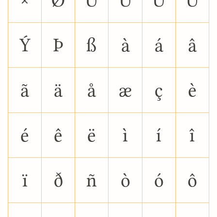
×
Ø
Ù
Ú
Û
Ü
Ý
Þ
ß
à
á
â
ã
ä
å
æ
ç
è
é
ê
ë
ì
í
î
ï
ð
ñ
ò
ó
ô