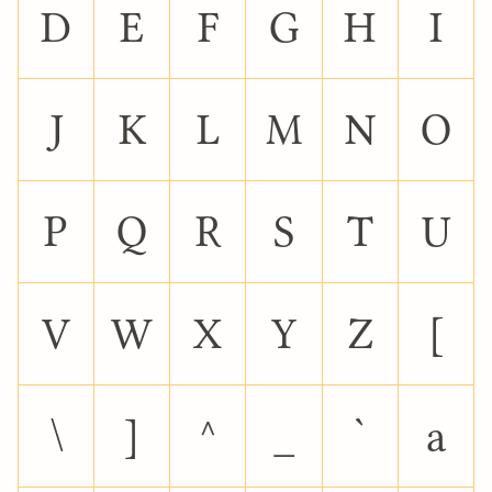
D
E
F
G
H
I
J
K
L
M
N
O
P
Q
R
S
T
U
V
W
X
Y
Z
[
\
]
^
_
`
a