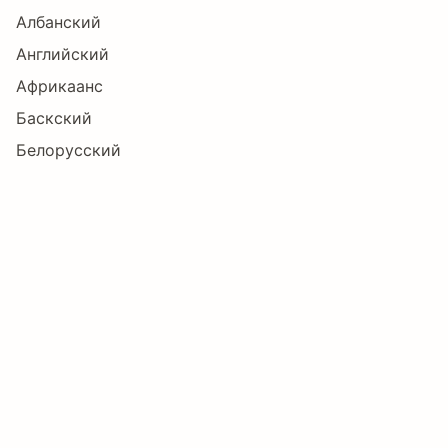
Албанский
Английский
ŏ
Ő
ő
Œ
œ
Ŕ
Африкаанс
Баскский
ŕ
Ŗ
ŗ
Ř
ř
Ś
Белорусский
Болгарский
Боснийский
ś
Ŝ
ŝ
Ş
ş
Š
Бретонский
Букмол
Валлийский
š
Ţ
ţ
Ť
ť
Ŧ
Венгерский
Волапюк
Вьетнамский
ŧ
Ũ
ũ
Ū
ū
Ŭ
Галисийский