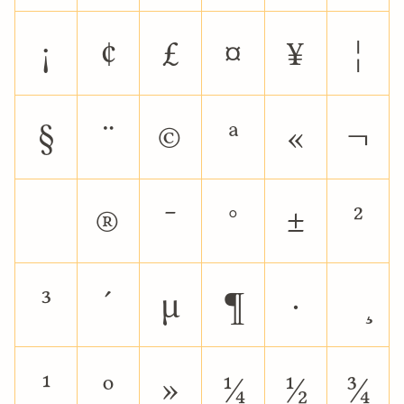
¡
¢
£
¤
¥
¦
§
¨
©
ª
«
¬
®
¯
°
±
²
³
´
µ
¶
·
¹
º
»
¼
½
¾