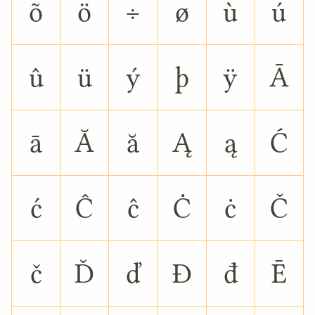
õ
ö
÷
ø
ù
ú
û
ü
ý
þ
ÿ
Ā
ā
Ă
ă
Ą
ą
Ć
ć
Ĉ
ĉ
Ċ
ċ
Č
č
Ď
ď
Đ
đ
Ē