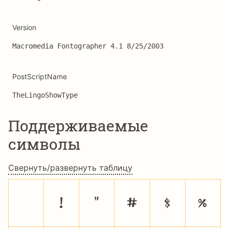
Version
Macromedia Fontographer 4.1 8/25/2003
PostScriptName
TheLingoShowType
Поддерживаемые
символы
Свернуть/развернуть таблицу
!
"
#
$
%