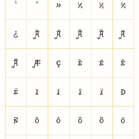
¹
º
»
¼
½
¾
¿
À
Á
Â
Ã
Ä
Å
Æ
Ç
È
É
Ê
Ë
Ì
Í
Î
Ï
Ð
Ñ
Ò
Ó
Ô
Õ
Ö