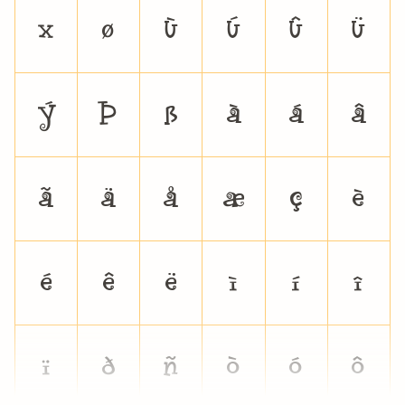
×
Ø
Ù
Ú
Û
Ü
Ý
Þ
ß
à
á
â
ã
ä
å
æ
ç
è
é
ê
ë
ì
í
î
ï
ð
ñ
ò
ó
ô