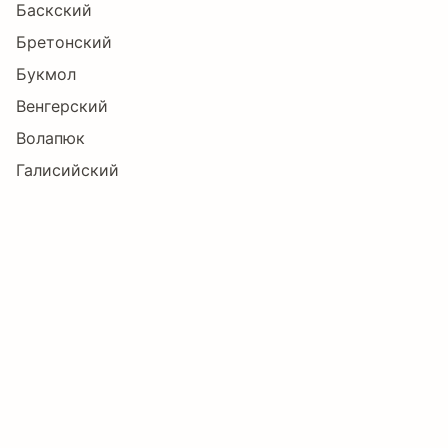
Баскский
Бретонский
ĳ
ĸ
Ł
ł
Ń
ń
Букмол
Венгерский
Волапюк
Ņ
ņ
Ň
ň
ŉ
Ŋ
Галисийский
Датский
Зулу
ŋ
Ő
ő
Œ
œ
Ś
Индонезийский
Ирландский
Исландский
ś
Ŝ
ŝ
Ş
ş
Š
Испанский
Итальянский
Каталанский
š
Ű
ű
Ÿ
Ź
ź