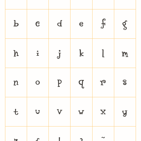
b
c
d
e
f
g
h
i
j
k
l
m
n
o
p
q
r
s
t
u
v
w
x
y