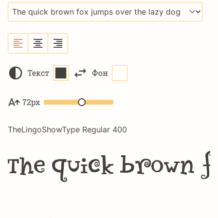
Текст
Фон
72px
TheLingoShowType Regular 400
The quick brown f