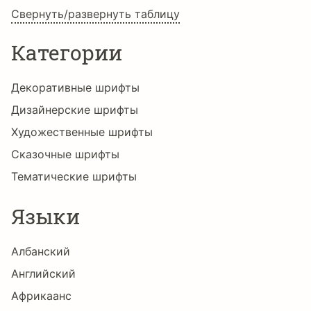
Свернуть/развернуть таблицу
õ
ö
÷
ø
ù
ú
Категории
Декоративные шрифты
û
ü
ý
þ
ÿ
Ą
Дизайнерские шрифты
Художественные шрифты
Сказочные шрифты
ą
Ć
ć
Č
č
Ď
Тематические шрифты
Языки
ď
Đ
đ
Ę
ę
Ğ
Албанский
Английский
ğ
Ħ
ħ
İ
ı
Ĳ
Африкаанс