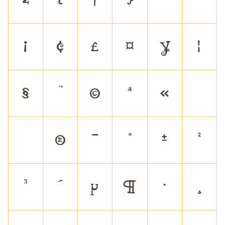
z
{
|
}
~
¡
¢
£
¤
¥
¦
§
¨
©
ª
«
¬
®
¯
°
±
²
³
´
µ
¶
·
¸