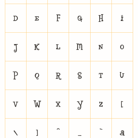
D
E
F
G
H
I
J
K
L
M
N
O
P
Q
R
S
T
U
V
W
X
Y
Z
[
\
]
^
_
`
a