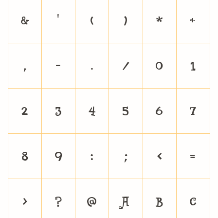
&
'
(
)
*
+
,
-
.
/
0
1
2
3
4
5
6
7
8
9
:
;
<
=
>
?
@
A
B
C