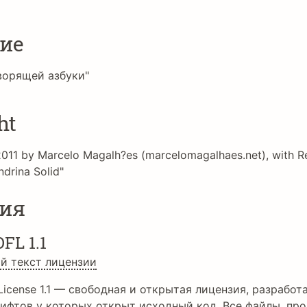
ие
ворящей азбуки"
ht
2011 by Marcelo Magalh?es (marcelomagalhaes.net), with R
drina Solid"
ия
OFL 1.1
й текст лицензии
License 1.1 — свободная и открытая лицензия, разработа
ифтов у которых открыт исходный код. Все файлы, про