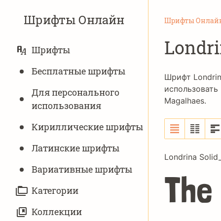
Шрифты Онлайн
Шрифты Онлай
Londri
ОСНОВНАЯ
Шрифты
НАВИГАЦИЯ
Бесплатные шрифты
Шрифт Londrin
использовать 
Для персонального
Magalhaes
.
использования
Кириллические шрифты
Латинские шрифты
Londrina Solid
Вариативныe шрифты
The
Категории
Коллекции