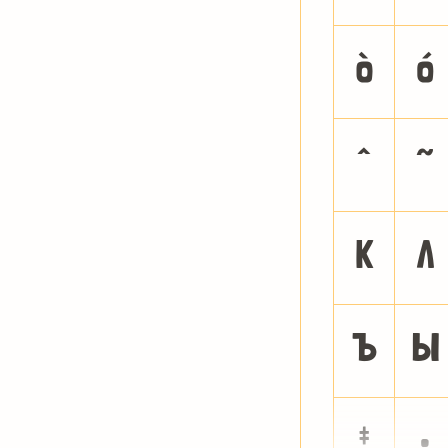
ò
ó
ˆ
˜
К
Л
Ъ
Ы
‡
•