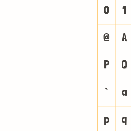
0
1
@
A
P
Q
`
a
p
q