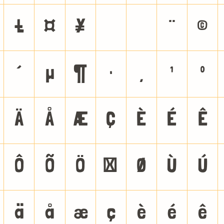
£
¤
¥
¦
§
¨
©
´
µ
¶
·
¸
¹
º
Ä
Å
Æ
Ç
È
É
Ê
Ô
Õ
Ö
×
Ø
Ù
Ú
ä
å
æ
ç
è
é
ê