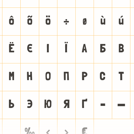
ô
õ
ö
÷
ø
ù
ú
Ё
Є
І
Ї
А
Б
В
М
Н
О
П
Р
С
Т
Ь
Э
Ю
Я
Ґ
–
—
…
‰
‹
›
€