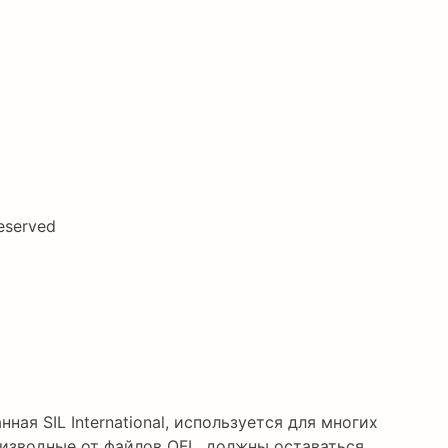
eserved
нная SIL International, используется для многих
изводные от файлов OFL, должны оставаться