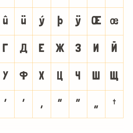
û
ü
ý
þ
ÿ
Œ
œ
Г
Д
Е
Ж
З
И
Й
У
Ф
Х
Ц
Ч
Ш
Щ
‘
’
‚
“
”
„
†