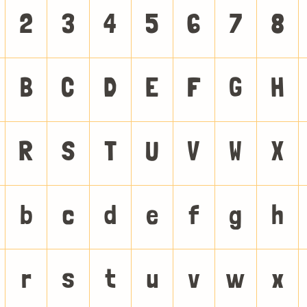
2
3
4
5
6
7
8
B
C
D
E
F
G
H
R
S
T
U
V
W
X
b
c
d
e
f
g
h
r
s
t
u
v
w
x