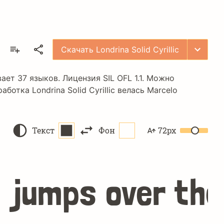
Скачать Londrina Solid Cyrillic
ивает 37 языков. Лицензия
SIL OFL 1.1
. Можно
отка Londrina Solid Cyrillic велась
Marcelo
Текст
Фон
72px
 jumps over the