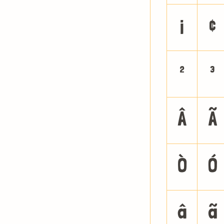
¡
¢
²
³
Â
Ã
Ò
Ó
â
ã