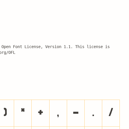
 Open Font License, Version 1.1. This license is 
org/OFL
)
*
+
,
-
.
/