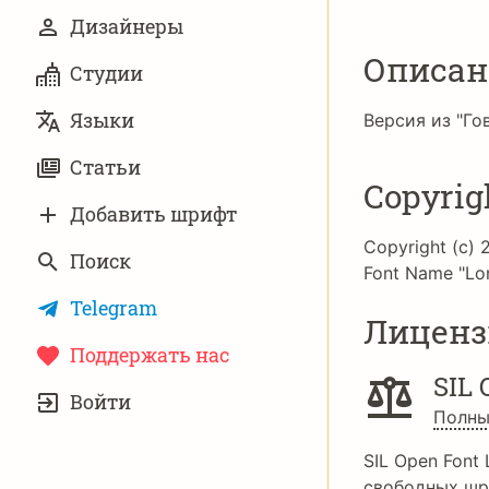
Дизайнеры
Описан
Студии
Языки
Версия из "Го
Статьи
Copyrig
Добавить шрифт
Copyright (c) 
Поиск
Font Name "Lon
Telegram
Лиценз
Поддержать нас
SIL 
УЧЁТНАЯ
Войти
ЗАПИСЬ
Полны
SIL Open Font 
свободных шр