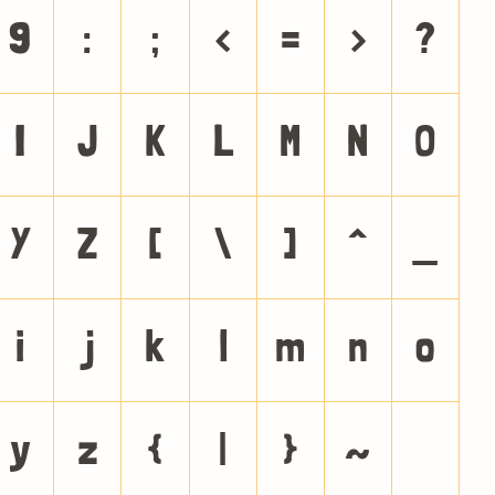
9
:
;
<
=
>
?
I
J
K
L
M
N
O
Y
Z
[
\
]
^
_
i
j
k
l
m
n
o
y
z
{
|
}
~