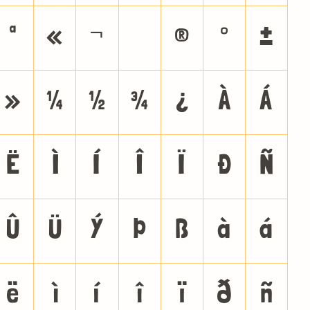
ª
«
¬
®
°
±
»
¼
½
¾
¿
À
Á
Ë
Ì
Í
Î
Ï
Ð
Ñ
Û
Ü
Ý
Þ
ß
à
á
ë
ì
í
î
ï
ð
ñ