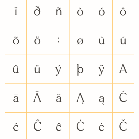
ï
ð
ñ
ò
ó
ô
õ
ö
÷
ø
ù
ú
û
ü
ý
þ
ÿ
Ā
ā
Ă
ă
Ą
ą
Ć
ć
Ĉ
ĉ
Ċ
ċ
Č