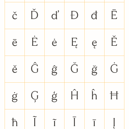
č
Ď
ď
Đ
đ
Ē
ē
Ė
ė
Ę
ę
Ě
ě
Ĝ
ĝ
Ğ
ğ
Ġ
ġ
Ģ
ģ
Ĥ
ĥ
Ħ
ħ
Ĩ
ĩ
Ī
ī
Į