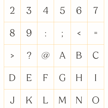
2
3
4
5
6
7
8
9
:
;
<
=
>
?
@
A
B
C
D
E
F
G
H
I
J
K
L
M
N
O