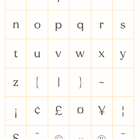
n
o
p
q
r
s
t
u
v
w
x
y
z
{
|
}
~
¡
¢
£
¤
¥
¦