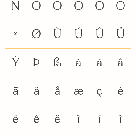
Ñ
Ò
Ó
Ô
Õ
Ö
×
Ø
Ù
Ú
Û
Ü
Ý
Þ
ß
à
á
â
ã
ä
å
æ
ç
è
é
ê
ë
ì
í
î