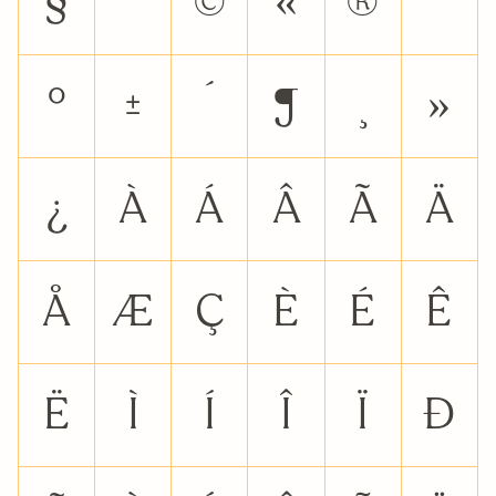
§
¨
©
«
®
¯
°
±
´
¶
¸
»
¿
À
Á
Â
Ã
Ä
Å
Æ
Ç
È
É
Ê
Ë
Ì
Í
Î
Ï
Ð