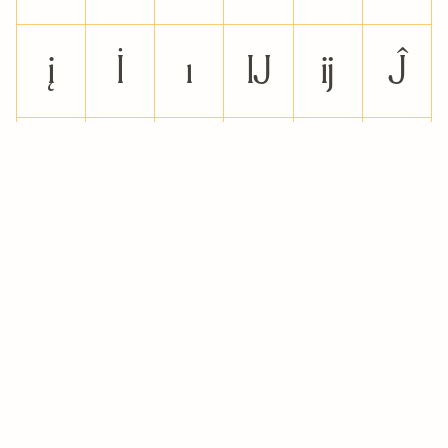
į
İ
ı
Ĳ
ĳ
Ĵ
ĵ
Ķ
ķ
Ĺ
ĺ
Ļ
ļ
Ľ
ľ
Ŀ
Ł
ł
Свернуть/развернуть таблицу
Категории
Ń
ń
Ņ
ņ
Ň
ň
Шрифты с засечками
Языки
ŉ
Ŋ
ŋ
Ō
ō
Ő