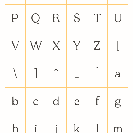
P
Q
R
S
T
U
V
W
X
Y
Z
[
\
]
^
_
`
a
b
c
d
e
f
g
h
i
j
k
l
m