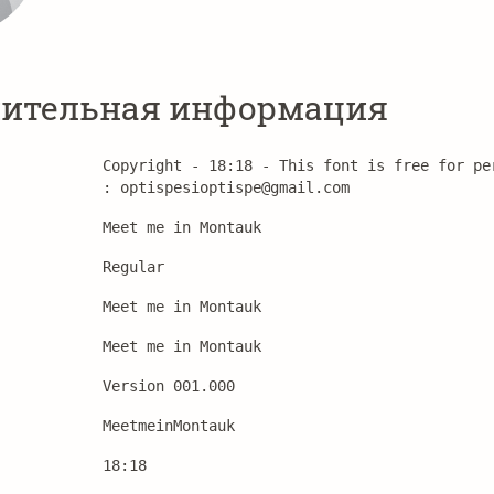
ительная информация
Copyright - 18:18 - This font is free for pe
: optispesioptispe@gmail.com
Meet me in Montauk
Regular
Meet me in Montauk
Meet me in Montauk
Version 001.000
MeetmeinMontauk
18:18