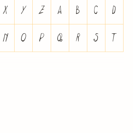
X
Y
Z
a
b
c
d
n
o
p
q
r
s
t