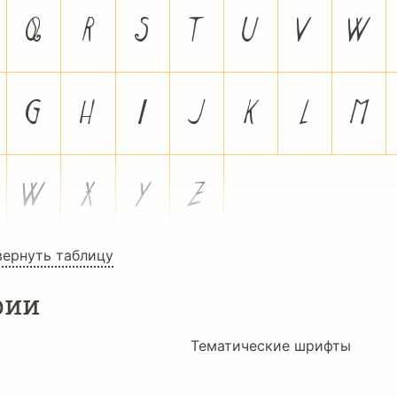
Q
R
S
T
U
V
W
g
h
i
j
k
l
m
w
x
y
z
вернуть таблицу
рии
Тематические шрифты