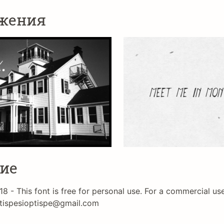
жения
ие
18 - This font is free for personal use. For a commercial us
ptispesioptispe@gmail.com