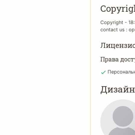
Copyrig
Copyright - 18:
contact us : o
Лицензи
Права дост
Персональ
Дизай