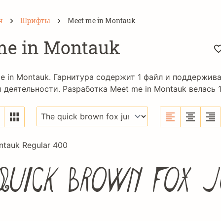
н
Шрифты
Meet me in Montauk
me in Montauk
 in Montauk. Гарнитура содержит 1 файл и поддержива
деятельности. Разработка Meet me in Montauk велась
ntauk Regular 400
quick brown fox j